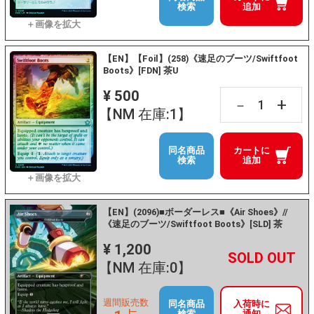
検索
追加
【EN】【Foil】(258)《速足のブーツ/Swiftfoot
Boots》[FDN] 茶U
¥ 500
+
－
【NM 在庫:1】
同名商品
カートに
検索
追加
【EN】(2096)■ボーダーレス■《Air Shoes》//
《速足のブーツ/Swiftfoot Boots》[SLD] 茶
¥ 1,200
+
－
【NM 在庫:0】
週間販売数
同名商品
入荷時に
検索
通知