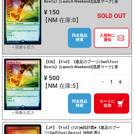
Boots》(Launch Weekend)[流星マーク] 茶
¥ 150
+
－
【NM 在庫:0】
同名商品
入荷時に
検索
通知
【EN】【Foil】《速足のブーツ/Swiftfoot
Boots》(Launch Weekend)[流星マーク] 茶
¥ 500
+
－
【NM 在庫:5】
同名商品
カートに
検索
追加
【JP】【Foil】(121)■設計図■《速足のブー
ツ/Swiftfoot Boots》[BRR] 茶U