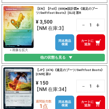
【EN】【Foil】(606)■設計図■《速足のブー
ツ/Swiftfoot Boots》[SLD] 茶R
¥ 3,500
+
－
【NM 在庫:3】
同名商品
カートに
検索
追加
他の状態も見る
【JP】(474)《速足のブーツ/Swiftfoot Boots》
[CMR] 茶U
¥ 150
+
－
【NM 在庫:34】
週間販売数
同名商品
カートに
1点
検索
追加