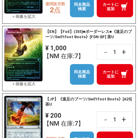
週間販売数
同名商品
カートに
2点
検索
追加
【EN】【Foil】(355)■ボーダーレス■《速足のブ
ーツ/Swiftfoot Boots》[FDN-BF] 茶U
¥ 1,000
+
－
【NM 在庫:7】
同名商品
カートに
検索
追加
【JP】《速足のブーツ/Swiftfoot Boots》[A25]
茶U
¥ 200
+
－
【NM 在庫:7】