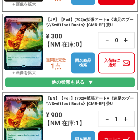
【JP】【Foil】(702)■拡張アート■《速足のブー
ツ/Swiftfoot Boots》[CMR-BF] 茶U
¥ 300
+
－
【NM 在庫:0】
週間販売数
同名商品
入荷時に
1点
検索
通知
他の状態も見る
【EN】【Foil】(702)■拡張アート■《速足のブー
ツ/Swiftfoot Boots》[CMR-BF] 茶U
¥ 900
+
－
【NM 在庫:1】
同名商品
カートに