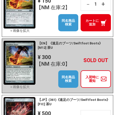
¥ 150
+
－
【NM 在庫:2】
同名商品
カートに
検索
追加
【EN】《速足のブーツ/Swiftfoot Boots》
[M12] 茶U
¥ 300
+
－
【NM 在庫:0】
同名商品
入荷時に
検索
通知
【JP】(361)《速足のブーツ/Swiftfoot Boots》
[FIC] 茶U
¥ 500