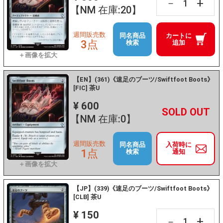
+
－
【NM 在庫:20】
週間販売数
同名商品
カートに
3点
検索
追加
【EN】(361)《速足のブーツ/Swiftfoot Boots》
[FIC] 茶U
¥ 600
+
－
【NM 在庫:0】
週間販売数
同名商品
入荷時に
1点
検索
通知
【JP】(339)《速足のブーツ/Swiftfoot Boots》
[CLB] 茶U
¥ 150
+
－