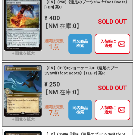
【EN】(258)《速足のブーツ/Swiftfoot Boots》
[FDN] 茶U
¥ 400
+
－
【NM 在庫:0】
週間販売数
同名商品
入荷時に
1点
検索
通知
【EN】(317)■ショーケース■《速足のブー
ツ/Swiftfoot Boots》[TLE-P] 茶R
¥ 250
+
－
【NM 在庫:0】
週間販売数
同名商品
入荷時に
7点
検索
通知
【JP】(058)■旧枠■《速足のブーツ/Swiftfoot