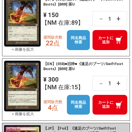
Boots》[BRR] 茶U
¥ 150
+
－
【NM 在庫:89】
週間販売数
同名商品
カートに
22点
検索
追加
【EN】(058)■旧枠■《速足のブーツ/Swiftfoot
Boots》[BRR] 茶U
¥ 300
+
－
【NM 在庫:15】
週間販売数
同名商品
カートに
4点
検索
追加
【JP】【Foil】《速足のブーツ/Swiftfoot