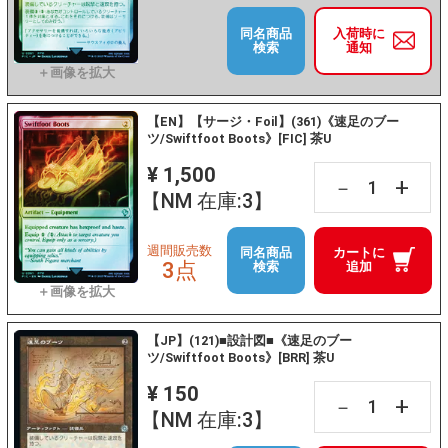
同名商品
入荷時に
検索
通知
【EN】【サージ・Foil】(361)《速足のブー
ツ/Swiftfoot Boots》[FIC] 茶U
¥ 1,500
+
－
【NM 在庫:3】
週間販売数
同名商品
カートに
3点
検索
追加
【JP】(121)■設計図■《速足のブー
ツ/Swiftfoot Boots》[BRR] 茶U
¥ 150
+
－
【NM 在庫:3】