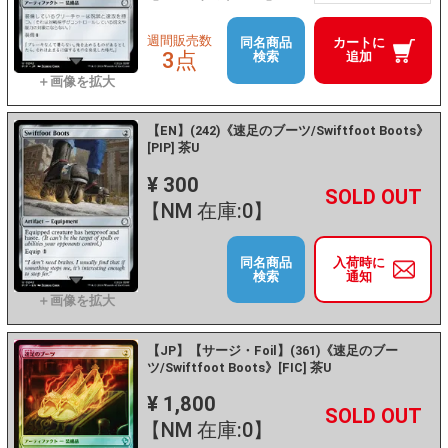
週間販売数
同名商品
カートに
3点
検索
追加
【EN】(242)《速足のブーツ/Swiftfoot Boots》
[PIP] 茶U
¥ 300
+
－
【NM 在庫:0】
同名商品
入荷時に
検索
通知
【JP】【サージ・Foil】(361)《速足のブー
ツ/Swiftfoot Boots》[FIC] 茶U
¥ 1,800
+
－
【NM 在庫:0】