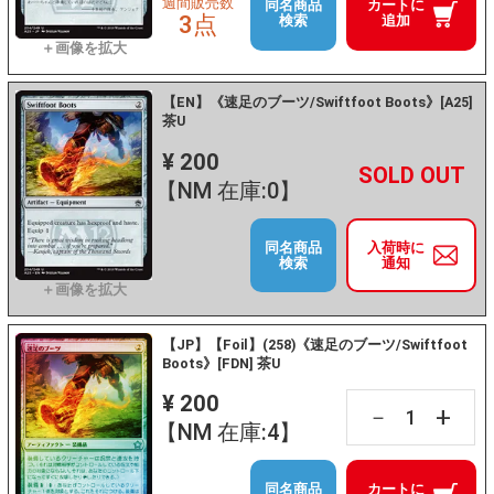
週間販売数
同名商品
カートに
3点
検索
追加
【EN】《速足のブーツ/Swiftfoot Boots》[A25]
茶U
¥ 200
+
－
【NM 在庫:0】
同名商品
入荷時に
検索
通知
【JP】【Foil】(258)《速足のブーツ/Swiftfoot
Boots》[FDN] 茶U
¥ 200
+
－
【NM 在庫:4】
同名商品
カートに