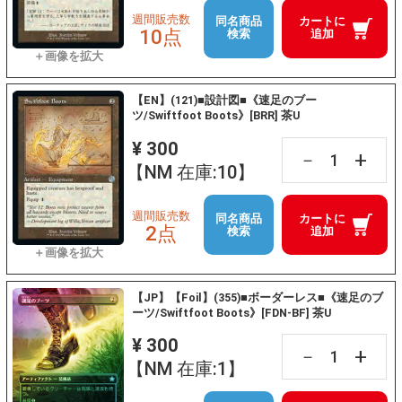
週間販売数
同名商品
カートに
10点
検索
追加
【EN】(121)■設計図■《速足のブー
ツ/Swiftfoot Boots》[BRR] 茶U
¥ 300
+
－
【NM 在庫:10】
週間販売数
同名商品
カートに
2点
検索
追加
【JP】【Foil】(355)■ボーダーレス■《速足のブ
ーツ/Swiftfoot Boots》[FDN-BF] 茶U
¥ 300
+
－
【NM 在庫:1】