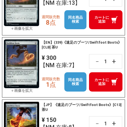
【NM 在庫:13】
週間販売数
同名商品
カートに
8点
検索
追加
【EN】(339)《速足のブーツ/Swiftfoot Boots》
[CLB] 茶U
¥ 300
+
－
【NM 在庫:7】
週間販売数
同名商品
カートに
1点
検索
追加
【JP】《速足のブーツ/Swiftfoot Boots》[C13]
茶U
¥ 150
+
－