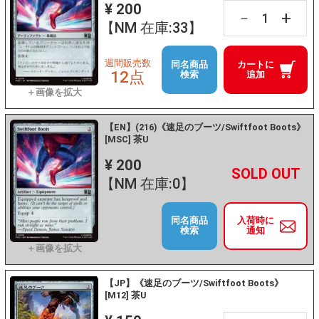
¥ 200
+
－
【NM 在庫:33】
週間販売数
同名商品
カートに
12点
検索
追加
【EN】(216)《速足のブーツ/Swiftfoot Boots》
[MSC] 茶U
¥ 200
+
－
【NM 在庫:0】
同名商品
入荷時に
検索
通知
【JP】《速足のブーツ/Swiftfoot Boots》
[M12] 茶U