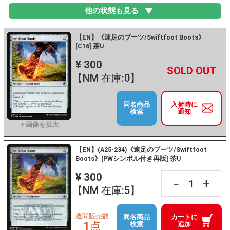
他の状態も見る
【EN】《速足のブーツ/Swiftfoot Boots》
[C16] 茶U
¥ 300
+
－
【NM 在庫:0】
同名商品
入荷時に
検索
通知
【EN】(A25-234)《速足のブーツ/Swiftfoot
Boots》[PWシンボル付き再版] 茶U
¥ 300
+
－
【NM 在庫:5】
週間販売数
同名商品
カートに
1点
検索
追加