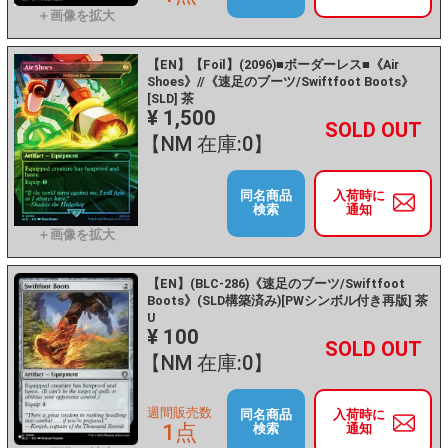
【EN】【Foil】(2096)■ボーダーレス■《Air
Shoes》//《速足のブーツ/Swiftfoot Boots》
[SLD] 茶
¥ 1,500
+
－
【NM 在庫:0】
同名商品
入荷時に
検索
通知
【EN】(BLC-286)《速足のブーツ/Swiftfoot
Boots》(SLD構築済み)[PWシンボル付き再版] 茶
U
¥ 100
+
－
【NM 在庫:0】
週間販売数
同名商品
入荷時に
1点
検索
通知