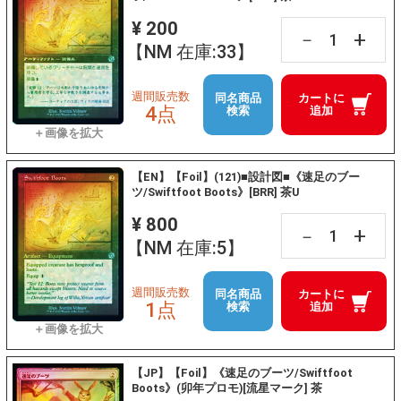
¥ 200
+
－
【NM 在庫:33】
週間販売数
同名商品
カートに
4点
検索
追加
【EN】【Foil】(121)■設計図■《速足のブー
ツ/Swiftfoot Boots》[BRR] 茶U
¥ 800
+
－
【NM 在庫:5】
週間販売数
同名商品
カートに
1点
検索
追加
【JP】【Foil】《速足のブーツ/Swiftfoot
Boots》(卯年プロモ)[流星マーク] 茶