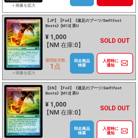
【JP】【Foil】《速足のブーツ/Swiftfoot
Boots》[M12] 茶U
¥ 1,000
+
－
【NM 在庫:0】
週間販売数
同名商品
入荷時に
1点
検索
通知
【EN】【Foil】《速足のブーツ/Swiftfoot
Boots》[M12] 茶U
¥ 1,000
+
－
【NM 在庫:0】
同名商品
入荷時に
検索
通知