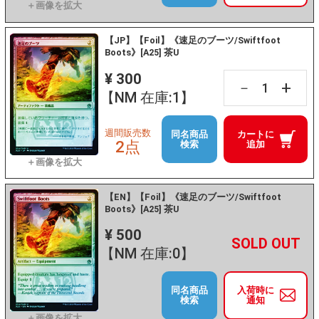
【JP】【Foil】《速足のブーツ/Swiftfoot
Boots》[A25] 茶U
¥ 300
+
－
【NM 在庫:1】
週間販売数
同名商品
カートに
2点
検索
追加
【EN】【Foil】《速足のブーツ/Swiftfoot
Boots》[A25] 茶U
¥ 500
+
－
【NM 在庫:0】
同名商品
入荷時に
検索
通知