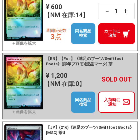
¥ 600
+
－
【NM 在庫:14】
週間販売数
同名商品
カートに
3点
検索
追加
【EN】【Foil】《速足のブーツ/Swiftfoot
Boots》(卯年プロモ)[流星マーク] 茶
¥ 1,200
+
－
【NM 在庫:0】
同名商品
入荷時に
検索
通知
【JP】(216)《速足のブーツ/Swiftfoot Boots》
[MSC] 茶U