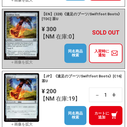
【EN】(328)《速足のブーツ/Swiftfoot Boots》
[TDC] 茶U
¥ 300
+
－
【NM 在庫:0】
同名商品
入荷時に
検索
通知
【JP】《速足のブーツ/Swiftfoot Boots》[C16]
茶U
¥ 200
+
－
【NM 在庫:19】
同名商品
カートに
検索
追加