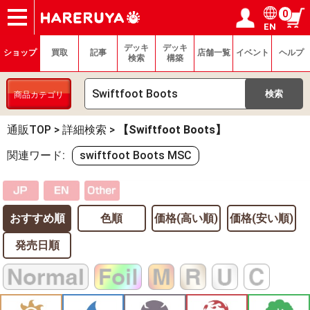
0
EN
ショップ
買取
記事
デッキ検索
デッキ構築
選手一覧
店舗一覧
イベント
ヘルプ
お問い合わせ
ログイン／会員登録
マイページ
デッキ
デッキ
ショップ
買取
記事
店舗一覧
イベント
ヘルプ
検索
構築
商品カテゴリ
通販TOP
>
詳細検索
>
【Swiftfoot Boots】
関連ワード:
swiftfoot Boots MSC
おすすめ順
色順
価格(高い順)
価格(安い順)
発売日順