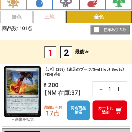
無色
土地
全色
商品数:
101
点
1
2
最後≫
【JP】(258)《速足のブーツ/Swiftfoot Boots》
[FDN] 茶U
¥ 200
+
－
【NM 在庫:37】
週間販売数
同名商品
カートに
17点
検索
追加