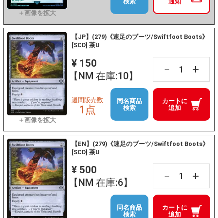
検索
通知
【JP】(279)《速足のブーツ/Swiftfoot Boots》
[SCD] 茶U
¥ 150
+
－
【NM 在庫:10】
週間販売数
同名商品
カートに
1点
検索
追加
【EN】(279)《速足のブーツ/Swiftfoot Boots》
[SCD] 茶U
¥ 500
+
－
【NM 在庫:6】
同名商品
カートに
検索
追加