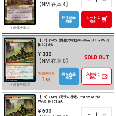
+
－
【NM 在庫:4】
同名商品
カートに
検索
追加
【JP】(142)《野生の律動/Rhythm of the Wild》
[NEC] 金U
¥ 300
+
－
【NM 在庫:0】
週間販売数
同名商品
入荷時に
1点
検索
通知
【EN】(142)《野生の律動/Rhythm of the
Wild》[NEC] 金U
¥ 600
+
－