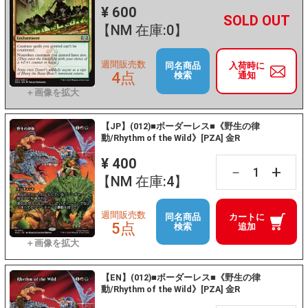
¥ 600
+
－
【NM 在庫:0】
週間販売数
同名商品
入荷時に
4点
検索
通知
【JP】(012)■ボーダーレス■《野生の律
動/Rhythm of the Wild》[PZA] 金R
¥ 400
+
－
【NM 在庫:4】
週間販売数
同名商品
カートに
5点
検索
追加
【EN】(012)■ボーダーレス■《野生の律
動/Rhythm of the Wild》[PZA] 金R