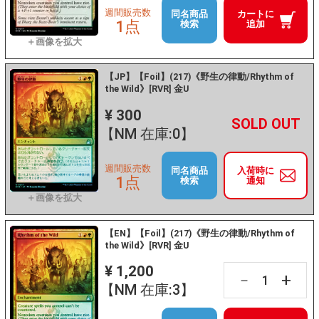
週間販売数
同名商品
カートに
1点
検索
追加
【JP】【Foil】(217)《野生の律動/Rhythm of
the Wild》[RVR] 金U
¥ 300
+
－
【NM 在庫:0】
週間販売数
同名商品
入荷時に
1点
検索
通知
【EN】【Foil】(217)《野生の律動/Rhythm of
the Wild》[RVR] 金U
¥ 1,200
+
－
【NM 在庫:3】