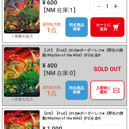
¥ 600
+
－
【NM 在庫:1】
週間販売数
同名商品
カートに
1点
検索
追加
【JP】【Foil】(012)■ボーダーレス■《野生の律
動/Rhythm of the Wild》[PZA] 金R
¥ 400
+
－
【NM 在庫:0】
週間販売数
同名商品
入荷時に
1点
検索
通知
【EN】【Foil】(012)■ボーダーレス■《野生の律
動/Rhythm of the Wild》[PZA] 金R
¥ 1,000