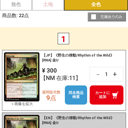
無色
土地
全色
商品数:
22
点
1
【JP】《野生の律動/Rhythm of the Wild》
[RNA] 金U
¥ 300
+
－
【NM 在庫:11】
週間販売数
同名商品
カートに
9点
検索
追加
【EN】《野生の律動/Rhythm of the Wild》
[RNA] 金U