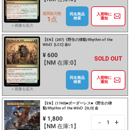
週間販売数
同名商品
入荷時に
1点
検索
通知
【EN】(287)《野生の律動/Rhythm of the
Wild》[LCC] 金U
¥ 600
+
－
【NM 在庫:0】
同名商品
入荷時に
検索
通知
【EN】(1740)■ボーダーレス■《野生の律
動/Rhythm of the Wild》[SLD] 金
¥ 1,800
+
－
【NM 在庫:1】