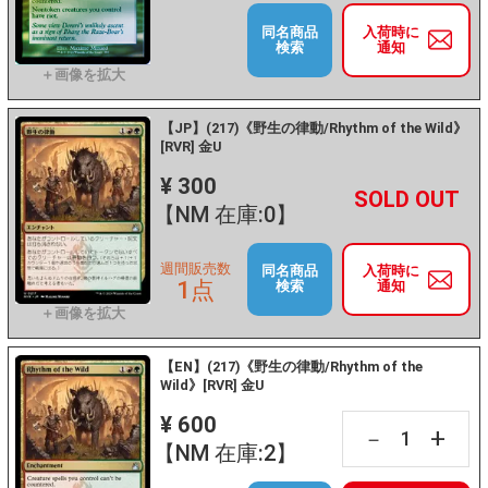
同名商品
入荷時に
検索
通知
【JP】(217)《野生の律動/Rhythm of the Wild》
[RVR] 金U
¥ 300
+
－
【NM 在庫:0】
週間販売数
同名商品
入荷時に
1点
検索
通知
【EN】(217)《野生の律動/Rhythm of the
Wild》[RVR] 金U
¥ 600
+
－
【NM 在庫:2】