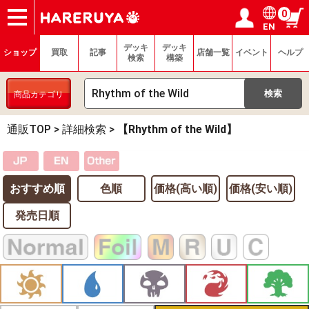
0
EN
ショップ
買取
記事
デッキ検索
デッキ構築
選手一覧
店舗一覧
イベント
ヘルプ
お問い合わせ
ログイン／会員登録
マイページ
デッキ
デッキ
ショップ
買取
記事
店舗一覧
イベント
ヘルプ
検索
構築
商品カテゴリ
通販TOP
>
詳細検索
>
【Rhythm of the Wild】
おすすめ順
色順
価格(高い順)
価格(安い順)
発売日順