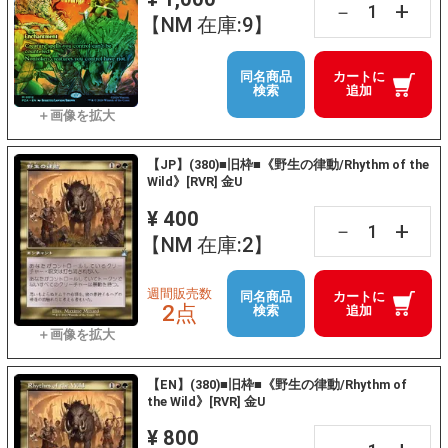
+
－
【NM 在庫:9】
同名商品
カートに
検索
追加
【JP】(380)■旧枠■《野生の律動/Rhythm of the
Wild》[RVR] 金U
¥ 400
+
－
【NM 在庫:2】
週間販売数
同名商品
カートに
2点
検索
追加
【EN】(380)■旧枠■《野生の律動/Rhythm of
the Wild》[RVR] 金U
¥ 800