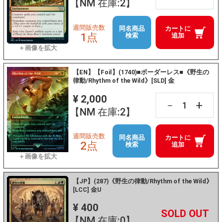
【NM 在庫:2】
週間販売数
同名商品
カートに
1点
検索
追加
【EN】【Foil】(1740)■ボーダーレス■《野生の
律動/Rhythm of the Wild》[SLD] 金
¥ 2,000
+
－
【NM 在庫:2】
週間販売数
同名商品
カートに
2点
検索
追加
【JP】(287)《野生の律動/Rhythm of the Wild》
[LCC] 金U
¥ 400
+
－
【NM 在庫:0】