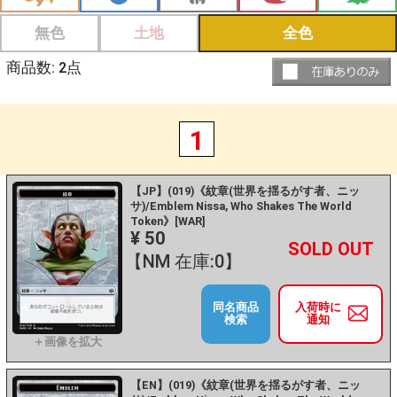
無色
土地
全色
商品数:
2
点
1
【JP】(019)《紋章(世界を揺るがす者、ニッ
サ)/Emblem Nissa, Who Shakes The World
Token》[WAR]
¥ 50
+
－
【NM 在庫:0】
同名商品
入荷時に
検索
通知
【EN】(019)《紋章(世界を揺るがす者、ニッ