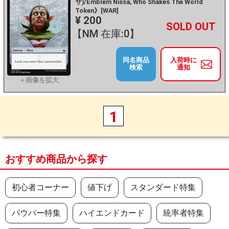
サ)/Emblem Nissa, Who Shakes The World
Token》[WAR]
¥ 200
+
－
【NM 在庫:0】
同名商品
入荷時に
検索
通知
1
おすすめ商品から探す
初心者コーナー
値下げ
スタンダード特集
パウパー特集
ハイエンドカード
統率者特集