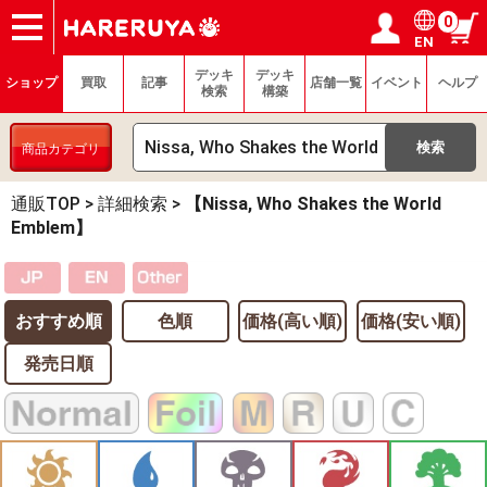
0
EN
ショップ
買取
記事
デッキ検索
デッキ構築
選手一覧
店舗一覧
イベント
ヘルプ
お問い合わせ
ログイン／会員登録
マイページ
デッキ
デッキ
ショップ
買取
記事
店舗一覧
イベント
ヘルプ
検索
構築
商品カテゴリ
通販TOP
>
詳細検索
>
【Nissa, Who Shakes the World
Emblem】
おすすめ順
色順
価格(高い順)
価格(安い順)
発売日順