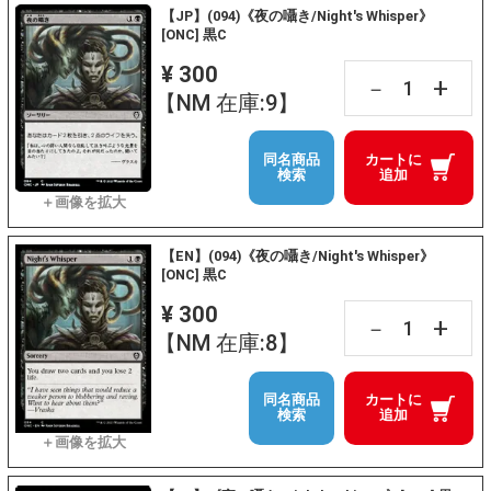
【JP】(094)《夜の囁き/Night's Whisper》
[ONC] 黒C
¥ 300
+
－
【NM 在庫:9】
同名商品
カートに
検索
追加
【EN】(094)《夜の囁き/Night's Whisper》
[ONC] 黒C
¥ 300
+
－
【NM 在庫:8】
同名商品
カートに
検索
追加