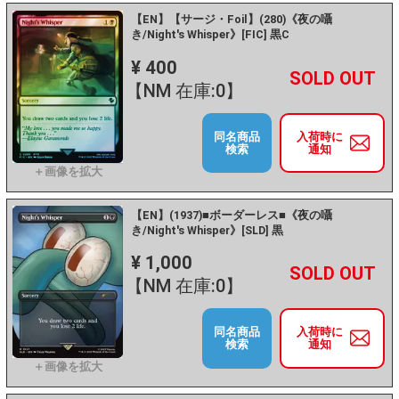
【EN】【サージ・Foil】(280)《夜の囁
き/Night's Whisper》[FIC] 黒C
¥ 400
+
－
【NM 在庫:0】
同名商品
入荷時に
検索
通知
【EN】(1937)■ボーダーレス■《夜の囁
き/Night's Whisper》[SLD] 黒
¥ 1,000
+
－
【NM 在庫:0】
同名商品
入荷時に
検索
通知