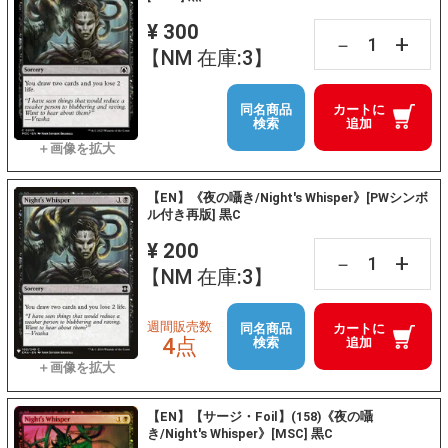
¥ 300
+
－
【NM 在庫:3】
同名商品
カートに
検索
追加
【EN】《夜の囁き/Night's Whisper》[PWシンボ
ル付き再版] 黒C
¥ 200
+
－
【NM 在庫:3】
週間販売数
同名商品
カートに
4点
検索
追加
【EN】【サージ・Foil】(158)《夜の囁
き/Night's Whisper》[MSC] 黒C