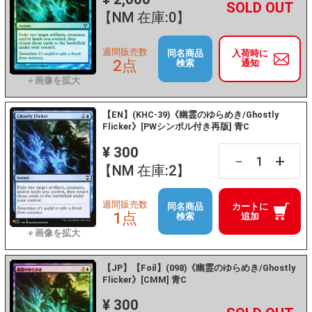
+
－
【NM 在庫:0】
週間販売数
同名商品
入荷時に
2点
検索
通知
【EN】(KHC-39)《幽霊のゆらめき/Ghostly
Flicker》[PWシンボル付き再版] 青C
¥ 300
+
－
【NM 在庫:2】
週間販売数
同名商品
カートに
1点
検索
追加
【JP】【Foil】(098)《幽霊のゆらめき/Ghostly
Flicker》[CMM] 青C
¥ 300