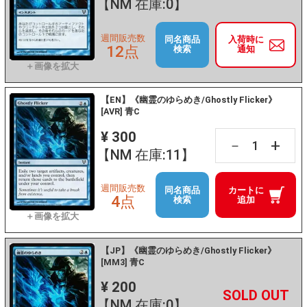
【NM 在庫:0】
週間販売数
同名商品
入荷時に
12点
検索
通知
【EN】《幽霊のゆらめき/Ghostly Flicker》
[AVR] 青C
¥ 300
+
－
【NM 在庫:11】
週間販売数
同名商品
カートに
4点
検索
追加
【JP】《幽霊のゆらめき/Ghostly Flicker》
[MM3] 青C
¥ 200
+
－
【NM 在庫:0】