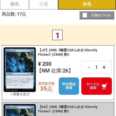
無色
土地
全色
商品数:
17
点
1
【JP】(098)《幽霊のゆらめき/Ghostly
Flicker》[CMM] 青C
¥ 200
+
－
【NM 在庫:26】
週間販売数
同名商品
カートに
35点
検索
追加
【EN】(098)《幽霊のゆらめき/Ghostly
Flicker》[CMM] 青C