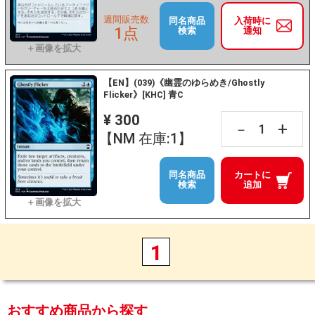
週間販売数
同名商品
入荷時に
1点
検索
通知
【EN】(039)《幽霊のゆらめき/Ghostly
Flicker》[KHC] 青C
¥ 300
+
－
【NM 在庫:1】
同名商品
カートに
検索
追加
1
おすすめ商品から探す