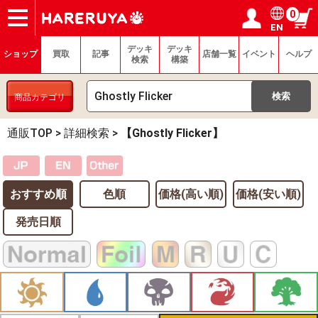
0
EN
ショップ
買取
記事
デッキ検索
デッキ構築
選手一覧
店舗一覧
イベント
ヘルプ
お問い合わせ
ログイン／会員登録
マイページ
デッキ
デッキ
ショップ
買取
記事
店舗一覧
イベント
ヘルプ
検索
構築
商品カテゴリ
通販TOP
>
詳細検索
>
【Ghostly Flicker】
おすすめ順
色順
価格(高い順)
価格(安い順)
発売日順