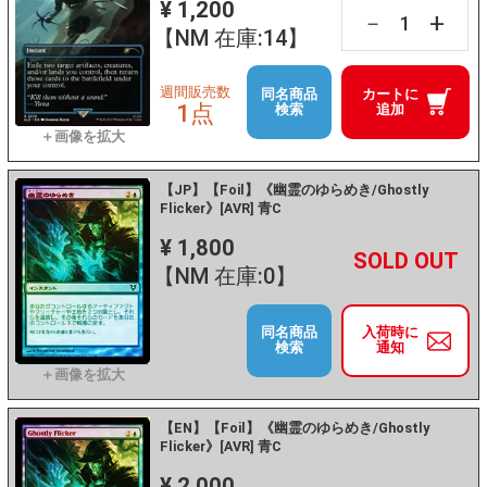
¥ 1,200
+
－
【NM 在庫:14】
週間販売数
同名商品
カートに
1点
検索
追加
【JP】【Foil】《幽霊のゆらめき/Ghostly
Flicker》[AVR] 青C
¥ 1,800
+
－
【NM 在庫:0】
同名商品
入荷時に
検索
通知
【EN】【Foil】《幽霊のゆらめき/Ghostly
Flicker》[AVR] 青C
¥ 2,000