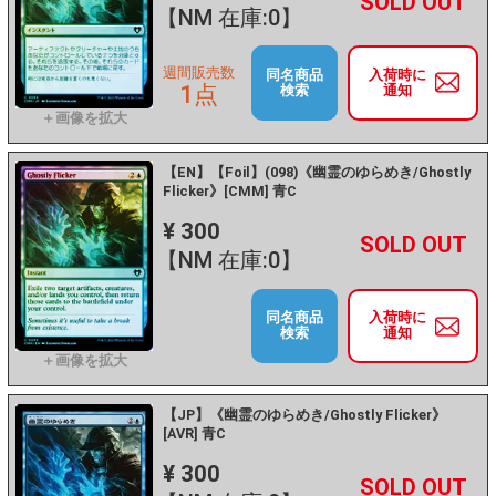
+
－
【NM 在庫:0】
週間販売数
同名商品
入荷時に
1点
検索
通知
【EN】【Foil】(098)《幽霊のゆらめき/Ghostly
Flicker》[CMM] 青C
¥ 300
+
－
【NM 在庫:0】
同名商品
入荷時に
検索
通知
【JP】《幽霊のゆらめき/Ghostly Flicker》
[AVR] 青C
¥ 300
+
－