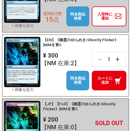
週間販売数
同名商品
入荷時に
15点
検索
通知
【EN】《幽霊のゆらめき/Ghostly Flicker》
[MM3] 青C
¥ 300
+
－
【NM 在庫:2】
同名商品
カートに
検索
追加
【JP】【Foil】《幽霊のゆらめき/Ghostly
Flicker》[MM3] 青C
¥ 200
+
－
【NM 在庫:0】