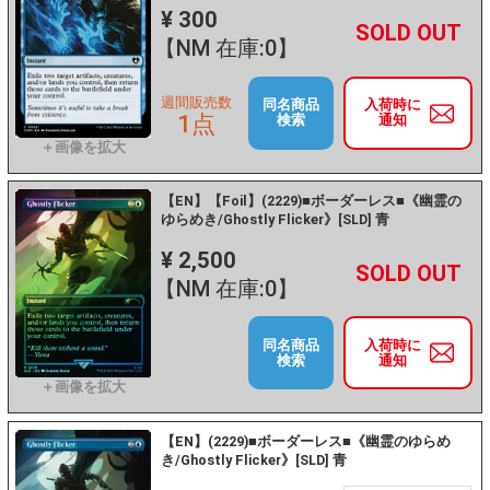
¥ 300
+
－
【NM 在庫:0】
週間販売数
同名商品
入荷時に
1点
検索
通知
【EN】【Foil】(2229)■ボーダーレス■《幽霊の
ゆらめき/Ghostly Flicker》[SLD] 青
¥ 2,500
+
－
【NM 在庫:0】
同名商品
入荷時に
検索
通知
【EN】(2229)■ボーダーレス■《幽霊のゆらめ
き/Ghostly Flicker》[SLD] 青