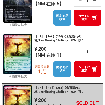
+
－
【NM 在庫:5】
同名商品
カートに
検索
追加
【JP】【Foil】(254)《永遠溢れの
杯/Everflowing Chalice》[2XM] 茶C
¥ 200
+
－
【NM 在庫:1】
週間販売数
同名商品
カートに
1点
検索
追加
【EN】【Foil】(254)《永遠溢れの
杯/Everflowing Chalice》[2XM] 茶C
¥ 200
+
－