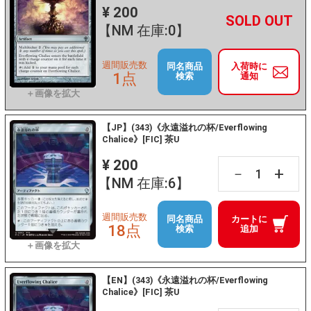
¥ 200
+
－
【NM 在庫:0】
週間販売数
同名商品
入荷時に
1点
検索
通知
【JP】(343)《永遠溢れの杯/Everflowing
Chalice》[FIC] 茶U
¥ 200
+
－
【NM 在庫:6】
週間販売数
同名商品
カートに
18点
検索
追加
【EN】(343)《永遠溢れの杯/Everflowing
Chalice》[FIC] 茶U