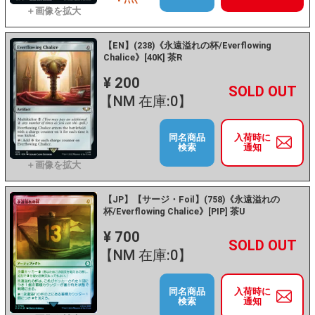
【EN】(238)《永遠溢れの杯/Everflowing
Chalice》[40K] 茶R
¥ 200
+
－
【NM 在庫:0】
同名商品
入荷時に
検索
通知
【JP】【サージ・Foil】(758)《永遠溢れの
杯/Everflowing Chalice》[PIP] 茶U
¥ 700
+
－
【NM 在庫:0】
同名商品
入荷時に
検索
通知