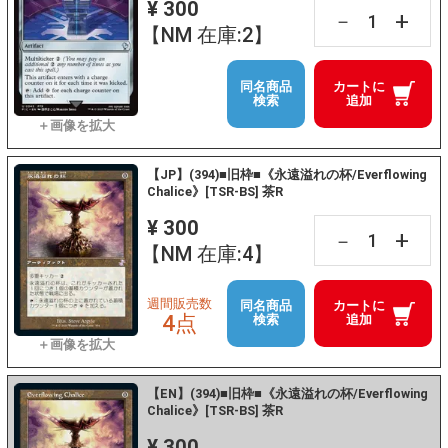
¥ 300
+
－
【NM 在庫:2】
同名商品
カートに
検索
追加
【JP】(394)■旧枠■《永遠溢れの杯/Everflowing
Chalice》[TSR-BS] 茶R
¥ 300
+
－
【NM 在庫:4】
週間販売数
同名商品
カートに
4点
検索
追加
【EN】(394)■旧枠■《永遠溢れの杯/Everflowing
Chalice》[TSR-BS] 茶R
¥ 300