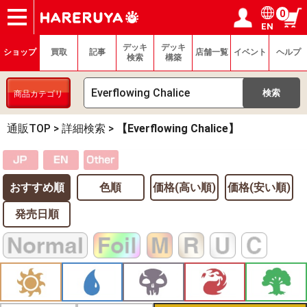
0
EN
ショップ
買取
記事
デッキ検索
デッキ構築
選手一覧
店舗一覧
イベント
ヘルプ
お問い合わせ
ログイン／会員登録
マイページ
デッキ
デッキ
ショップ
買取
記事
店舗一覧
イベント
ヘルプ
検索
構築
商品カテゴリ
通販TOP
>
詳細検索
>
【Everflowing Chalice】
おすすめ順
色順
価格(高い順)
価格(安い順)
発売日順