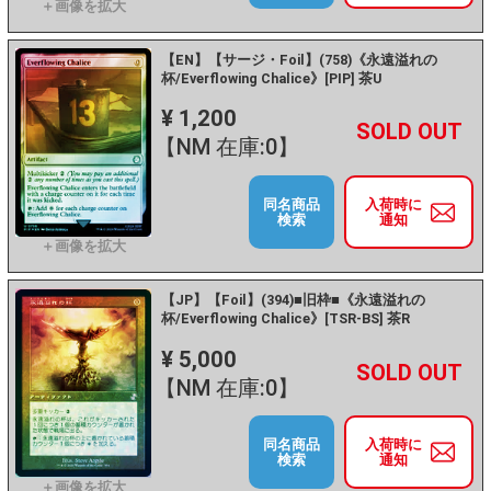
【EN】【サージ・Foil】(758)《永遠溢れの
杯/Everflowing Chalice》[PIP] 茶U
¥ 1,200
+
－
【NM 在庫:0】
同名商品
入荷時に
検索
通知
【JP】【Foil】(394)■旧枠■《永遠溢れの
杯/Everflowing Chalice》[TSR-BS] 茶R
¥ 5,000
+
－
【NM 在庫:0】
同名商品
入荷時に
検索
通知