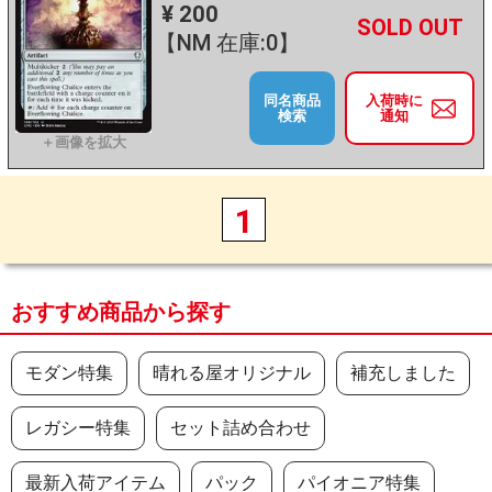
¥ 200
+
－
【NM 在庫:0】
同名商品
入荷時に
検索
通知
1
おすすめ商品から探す
モダン特集
晴れる屋オリジナル
補充しました
レガシー特集
セット詰め合わせ
最新入荷アイテム
パック
パイオニア特集