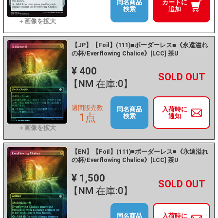
同名商品
カートに
検索
追加
【JP】【Foil】(111)■ボーダーレス■《永遠溢れ
の杯/Everflowing Chalice》[LCC] 茶U
¥ 400
+
－
【NM 在庫:0】
週間販売数
同名商品
入荷時に
1点
検索
通知
【EN】【Foil】(111)■ボーダーレス■《永遠溢れ
の杯/Everflowing Chalice》[LCC] 茶U
¥ 1,500
+
－
【NM 在庫:0】
同名商品
入荷時に