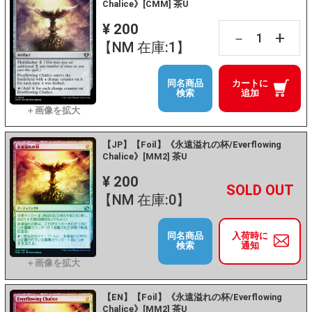
Chalice》[CMM] 茶U
¥ 200
+
－
【NM 在庫:1】
同名商品
カートに
検索
追加
【JP】【Foil】《永遠溢れの杯/Everflowing
Chalice》[MM2] 茶U
¥ 200
+
－
【NM 在庫:0】
同名商品
入荷時に
検索
通知
【EN】【Foil】《永遠溢れの杯/Everflowing
Chalice》[MM2] 茶U