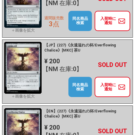
【NM 在庫:0】
週間販売数
同名商品
入荷時に
3点
検索
通知
【JP】(227)《永遠溢れの杯/Everflowing
Chalice》[MKC] 茶U
¥ 200
+
－
【NM 在庫:0】
同名商品
入荷時に
検索
通知
【EN】(227)《永遠溢れの杯/Everflowing
Chalice》[MKC] 茶U
¥ 200
+
－