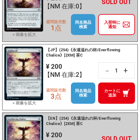
+
－
【NM 在庫:0】
週間販売数
同名商品
入荷時に
1点
検索
通知
【JP】(254)《永遠溢れの杯/Everflowing
Chalice》[2XM] 茶C
¥ 200
+
－
【NM 在庫:2】
週間販売数
同名商品
カートに
3点
検索
追加
【EN】(254)《永遠溢れの杯/Everflowing
Chalice》[2XM] 茶C
¥ 200
+
－