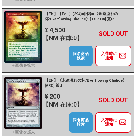
【EN】【Foil】(394)■旧枠■《永遠溢れの
杯/Everflowing Chalice》[TSR-BS] 茶R
¥ 4,500
+
－
【NM 在庫:0】
同名商品
入荷時に
検索
通知
【EN】《永遠溢れの杯/Everflowing Chalice》
[ARC] 茶U
¥ 200
+
－
【NM 在庫:0】
同名商品
入荷時に
検索
通知