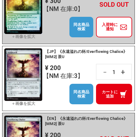
¥ 300
+
－
【NM 在庫:0】
同名商品
入荷時に
検索
通知
【JP】《永遠溢れの杯/Everflowing Chalice》
[MM2] 茶U
¥ 200
+
－
【NM 在庫:3】
同名商品
カートに
検索
追加
【EN】《永遠溢れの杯/Everflowing Chalice》
[MM2] 茶U
¥ 200