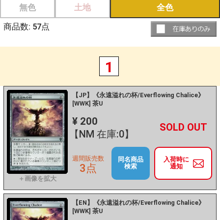
無色
土地
全色
商品数:
57
点
1
【JP】《永遠溢れの杯/Everflowing Chalice》
[WWK] 茶U
¥ 200
+
－
【NM 在庫:0】
週間販売数
同名商品
入荷時に
3点
検索
通知
【EN】《永遠溢れの杯/Everflowing Chalice》
[WWK] 茶U