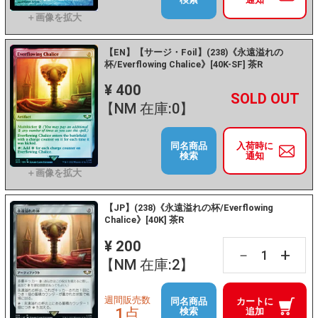
【EN】【サージ・Foil】(238)《永遠溢れの
杯/Everflowing Chalice》[40K-SF] 茶R
¥ 400
+
－
【NM 在庫:0】
同名商品
入荷時に
検索
通知
【JP】(238)《永遠溢れの杯/Everflowing
Chalice》[40K] 茶R
¥ 200
+
－
【NM 在庫:2】
週間販売数
同名商品
カートに
1点
検索
追加