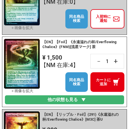
【NM 在庫:0】
同名商品
入荷時に
検索
通知
【EN】【Foil】《永遠溢れの杯/Everflowing
Chalice》(FNM)[流星マーク] 茶
¥ 1,500
+
－
【NM 在庫:4】
同名商品
カートに
検索
追加
他の状態も見る
【EN】【リップル・Foil】(291)《永遠溢れの
杯/Everflowing Chalice》[M3C] 茶U