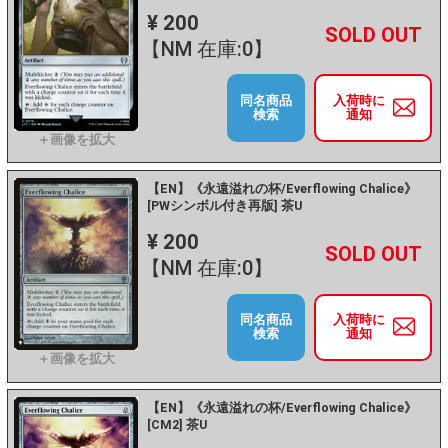
¥ 200
+
－
【NM 在庫:0】
同名商品
入荷時に
検索
通知
【EN】《永遠溢れの杯/Everflowing Chalice》
[PWシンボル付き再版] 茶U
¥ 200
+
－
【NM 在庫:0】
同名商品
入荷時に
検索
通知
【EN】《永遠溢れの杯/Everflowing Chalice》
[CM2] 茶U