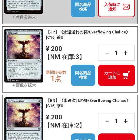
同名商品
入荷時に
検索
通知
【JP】《永遠溢れの杯/Everflowing Chalice》
[C16] 茶U
¥ 200
+
－
【NM 在庫:3】
週間販売数
同名商品
カートに
1点
検索
追加
【EN】《永遠溢れの杯/Everflowing Chalice》
[C16] 茶U
¥ 200
+
－
【NM 在庫:2】