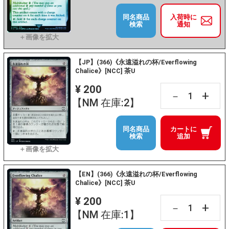
同名商品
入荷時に
検索
通知
【JP】(366)《永遠溢れの杯/Everflowing
Chalice》[NCC] 茶U
¥ 200
+
－
【NM 在庫:2】
同名商品
カートに
検索
追加
【EN】(366)《永遠溢れの杯/Everflowing
Chalice》[NCC] 茶U
¥ 200
+
－
【NM 在庫:1】