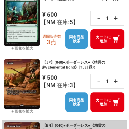
¥ 600
+
－
【NM 在庫:5】
週間販売数
同名商品
カートに
3点
検索
追加
【JP】(040)■ボーダーレス■《精霊の
絆/Elemental Bond》[TLE] 緑R
¥ 500
+
－
【NM 在庫:3】
同名商品
カートに
検索
追加
【EN】(040)■ボーダーレス■《精霊の