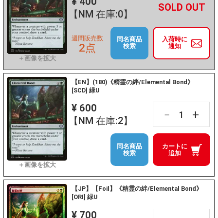
¥ 400
+
－
【NM 在庫:0】
週間販売数
同名商品
入荷時に
2点
検索
通知
【EN】(180)《精霊の絆/Elemental Bond》
[SCD] 緑U
¥ 600
+
－
【NM 在庫:2】
同名商品
カートに
検索
追加
【JP】【Foil】《精霊の絆/Elemental Bond》
[ORI] 緑U
¥ 700