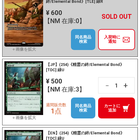
絆/Elemental Bond》[TLE] 緑R
¥ 600
+
－
【NM 在庫:0】
同名商品
入荷時に
検索
通知
【JP】(254)《精霊の絆/Elemental Bond》
[TDC] 緑U
¥ 500
+
－
【NM 在庫:3】
週間販売数
同名商品
カートに
1点
検索
追加
【EN】(254)《精霊の絆/Elemental Bond》
[TDC] 緑U