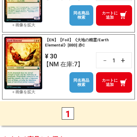
同名商品
カートに
検索
追加
【EN】【Foil】《大地の精霊/Earth
Elemental》[BBD] 赤C
¥ 30
+
－
【NM 在庫:7】
同名商品
カートに
検索
追加
1