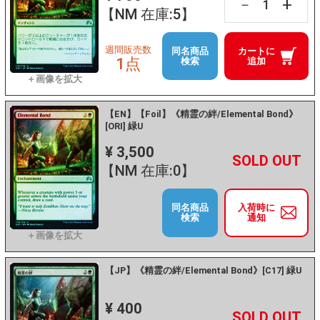
+
－
【NM 在庫:5】
週間販売数
同名商品
カートに
1点
検索
追加
【EN】【Foil】《精霊の絆/Elemental Bond》
[ORI] 緑U
¥ 3,500
+
－
【NM 在庫:0】
同名商品
入荷時に
検索
通知
【JP】《精霊の絆/Elemental Bond》[C17] 緑U
¥ 400
+
－