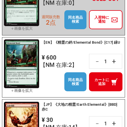
【NM 在庫:0】
週間販売数
同名商品
入荷時に
2点
検索
通知
【EN】《精霊の絆/Elemental Bond》[C17] 緑U
¥ 600
+
－
【NM 在庫:2】
同名商品
カートに
検索
追加
【JP】《大地の精霊/Earth Elemental》[BBD]
赤C
¥ 30
+
－