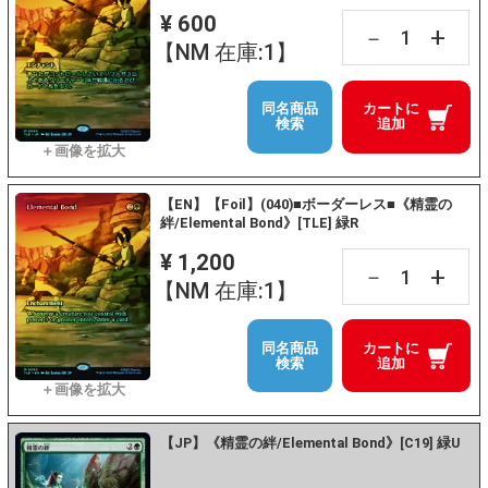
¥ 600
+
－
【NM 在庫:1】
同名商品
カートに
検索
追加
【EN】【Foil】(040)■ボーダーレス■《精霊の
絆/Elemental Bond》[TLE] 緑R
¥ 1,200
+
－
【NM 在庫:1】
同名商品
カートに
検索
追加
【JP】《精霊の絆/Elemental Bond》[C19] 緑U