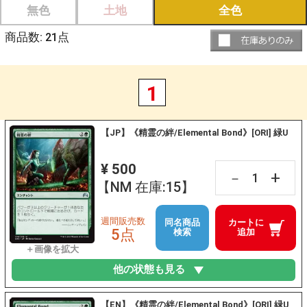
無色
土地
全色
商品数:
21
点
1
【JP】《精霊の絆/Elemental Bond》[ORI] 緑U
¥ 500
+
－
【NM 在庫:15】
週間販売数
同名商品
カートに
5点
検索
追加
他の状態も見る
【EN】《精霊の絆/Elemental Bond》[ORI] 緑U