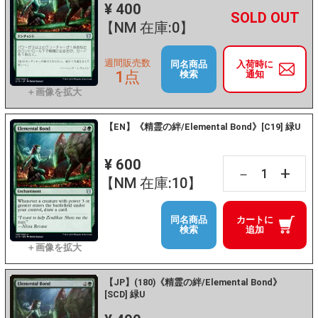
¥ 400
+
－
【NM 在庫:0】
週間販売数
同名商品
入荷時に
1点
検索
通知
【EN】《精霊の絆/Elemental Bond》[C19] 緑U
¥ 600
+
－
【NM 在庫:10】
同名商品
カートに
検索
追加
【JP】(180)《精霊の絆/Elemental Bond》
[SCD] 緑U