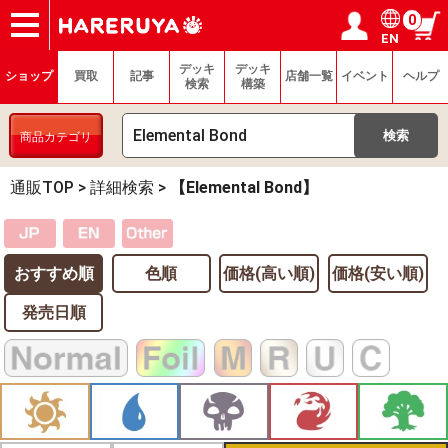
0
EN
ショップ
買取
記事
デッキ検索
デッキ構築
選手一覧
店舗一覧
イベント
ヘルプ
お問い合わせ
ログイン／会員登録
マイページ
デッキ
デッキ
ショップ
買取
記事
店舗一覧
イベント
ヘルプ
検索
構築
商品カテゴリ
通販TOP
>
詳細検索
>
【Elemental Bond】
おすすめ順
色順
価格(高い順)
価格(安い順)
発売日順