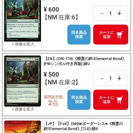
¥ 600
+
－
【NM 在庫:6】
同名商品
カートに
検索
追加
【EN】(ORI-174)《精霊の絆/Elemental Bond》
[PWシンボル付き再版] 緑U
¥ 500
+
－
【NM 在庫:2】
週間販売数
同名商品
カートに
2点
検索
追加
【JP】【Foil】(040)■ボーダーレス■《精霊の
絆/Elemental Bond》[TLE] 緑R