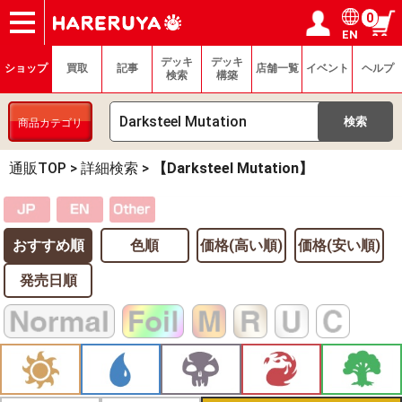
0
EN
ショップ
買取
記事
デッキ検索
デッキ構築
選手一覧
店舗一覧
イベント
ヘルプ
お問い合わせ
ログイン／会員登録
マイページ
デッキ
デッキ
ショップ
買取
記事
店舗一覧
イベント
ヘルプ
検索
構築
商品カテゴリ
通販TOP
>
詳細検索
>
【Darksteel Mutation】
おすすめ順
色順
価格(高い順)
価格(安い順)
発売日順