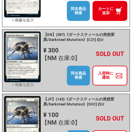
同名商品
カートに
検索
追加
【EN】(087)《ダークスティールの突然変
異/Darksteel Mutation》[C21] 白U
¥ 300
+
－
【NM 在庫:0】
同名商品
入荷時に
検索
通知
【JP】(142)《ダークスティールの突然変
異/Darksteel Mutation》[SOC] 白U
¥ 100
+
－
【NM 在庫:0】