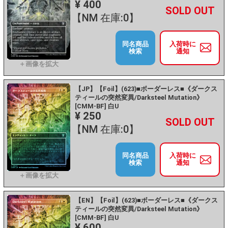
¥ 400
+
－
【NM 在庫:0】
同名商品
入荷時に
検索
通知
【JP】【Foil】(623)■ボーダーレス■《ダークス
ティールの突然変異/Darksteel Mutation》
[CMM-BF] 白U
¥ 250
+
－
【NM 在庫:0】
同名商品
入荷時に
検索
通知
【EN】【Foil】(623)■ボーダーレス■《ダークス
ティールの突然変異/Darksteel Mutation》
[CMM-BF] 白U
¥ 600