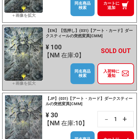
同名商品
カートに
検索
追加
【EN】【箔押し】(031)【アート・カード】ダー
クスティールの突然変異[CMM]
¥ 100
+
－
【NM 在庫:0】
同名商品
入荷時に
検索
通知
【JP】(031)【アート・カード】ダークスティー
ルの突然変異[CMM]
¥ 30
+
－
【NM 在庫:10】