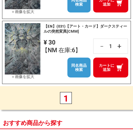
同名商品
カートに
検索
追加
【EN】(031)【アート・カード】ダークスティー
ルの突然変異[CMM]
¥ 30
+
－
【NM 在庫:6】
同名商品
カートに
検索
追加
1
おすすめ商品から探す