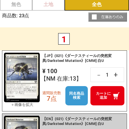
無色
土地
全色
商品数:
23
点
1
【JP】(021)《ダークスティールの突然変
異/Darksteel Mutation》[CMM] 白U
¥ 100
+
－
【NM 在庫:13】
週間販売数
同名商品
カートに
7点
検索
追加
【EN】(021)《ダークスティールの突然変
異/Darksteel Mutation》[CMM] 白U