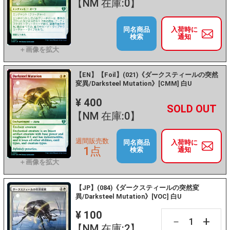
【NM 在庫:0】
同名商品
入荷時に
検索
通知
【EN】【Foil】(021)《ダークスティールの突然
変異/Darksteel Mutation》[CMM] 白U
¥ 400
+
－
【NM 在庫:0】
週間販売数
同名商品
入荷時に
1点
検索
通知
【JP】(084)《ダークスティールの突然変
異/Darksteel Mutation》[VOC] 白U
¥ 100
+
－
【NM 在庫:2】