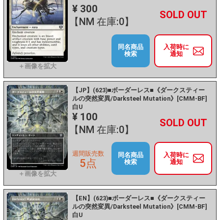
¥ 300
+
－
【NM 在庫:0】
同名商品
入荷時に
検索
通知
【JP】(623)■ボーダーレス■《ダークスティー
ルの突然変異/Darksteel Mutation》[CMM-BF]
白U
¥ 100
+
－
【NM 在庫:0】
週間販売数
同名商品
入荷時に
5点
検索
通知
【EN】(623)■ボーダーレス■《ダークスティー
ルの突然変異/Darksteel Mutation》[CMM-BF]
白U