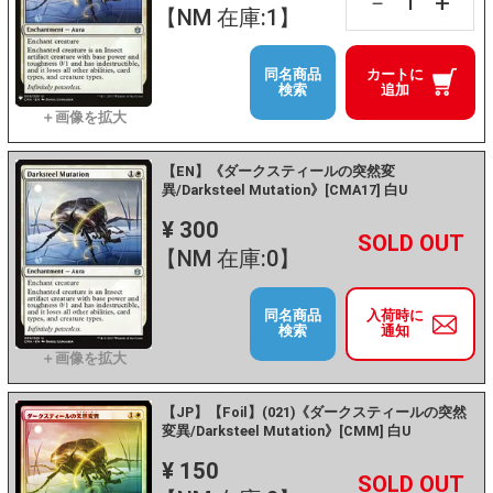
+
－
【NM 在庫:1】
同名商品
カートに
検索
追加
【EN】《ダークスティールの突然変
異/Darksteel Mutation》[CMA17] 白U
¥ 300
+
－
【NM 在庫:0】
同名商品
入荷時に
検索
通知
【JP】【Foil】(021)《ダークスティールの突然
変異/Darksteel Mutation》[CMM] 白U
¥ 150
+
－