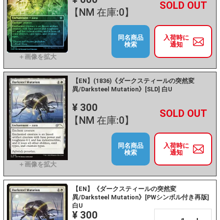
+
－
【NM 在庫:0】
同名商品
入荷時に
検索
通知
【EN】(1836)《ダークスティールの突然変
異/Darksteel Mutation》[SLD] 白U
¥ 300
+
－
【NM 在庫:0】
同名商品
入荷時に
検索
通知
【EN】《ダークスティールの突然変
異/Darksteel Mutation》[PWシンボル付き再版]
白U
¥ 300