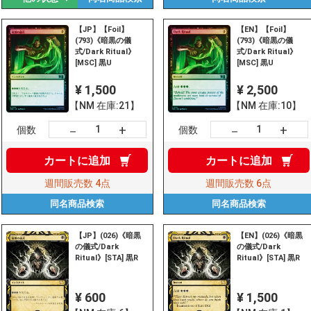
【JP】【Foil】
【EN】【Foil】
(793)《暗黒の儀
(793)《暗黒の儀
式/Dark Ritual》
式/Dark Ritual》
[MSC] 黒U
[MSC] 黒U
¥ 1,500
¥ 2,500
【NM 在庫:21】
【NM 在庫:10】
+
+
－
－
個数
個数
カートに
追加
カートに
追加
週間販売数
4点
週間販売数
6点
同名商品
検索
同名商品
検索
【JP】(026)《暗黒
【EN】(026)《暗黒
の儀式/Dark
の儀式/Dark
Ritual》[STA] 黒R
Ritual》[STA] 黒R
¥ 600
¥ 1,500