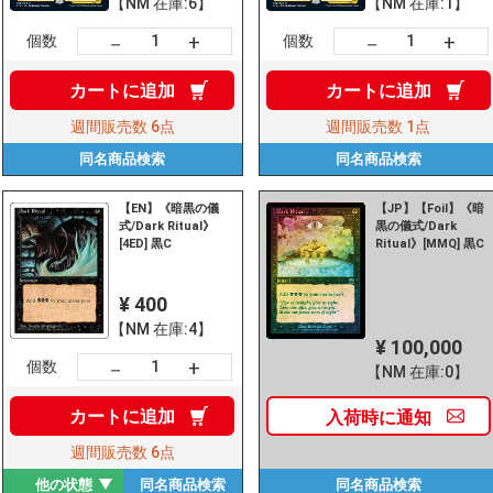
【NM 在庫:6】
【NM 在庫:1】
+
+
－
－
個数
個数
カートに
追加
カートに
追加
週間販売数
6点
週間販売数
1点
同名商品
検索
同名商品
検索
【EN】《暗黒の儀
【JP】【Foil】《暗
式/Dark Ritual》
黒の儀式/Dark
[4ED] 黒C
Ritual》[MMQ] 黒C
¥ 400
【NM 在庫:4】
¥ 100,000
+
－
個数
【NM 在庫:0】
カートに
追加
入荷時に
通知
週間販売数
6点
他の状態
同名商品
検索
同名商品
検索