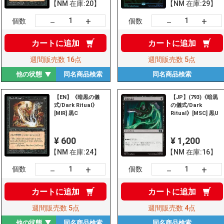
【NM 在庫:20】
【NM 在庫:29】
+
+
－
－
個数
個数
カートに
追加
カートに
追加
週間販売数
16点
週間販売数
5点
他の状態
同名商品
検索
同名商品
検索
【EN】《暗黒の儀
【JP】(793)《暗黒
式/Dark Ritual》
の儀式/Dark
[MIR] 黒C
Ritual》[MSC] 黒U
¥ 600
¥ 1,200
【NM 在庫:24】
【NM 在庫:16】
+
+
－
－
個数
個数
カートに
追加
カートに
追加
週間販売数
5点
週間販売数
4点
他の状態
同名商品
検索
同名商品
検索