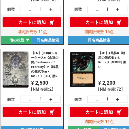
+
+
－
－
個数
個数
カートに
追加
カートに
追加
週間販売数
11点
週間販売数
15点
他の状態
同名商品
検索
同名商品
検索
【EN】(008)■ショ
【JP】■黒枠■《暗
ーケース■《永遠の
黒の儀式/Dark
闇/Darkness of
Ritual》[4EDBB] 黒
Eternity》//《暗黒
C
の儀式/Dark
Ritual》[FCA] 黒R
¥ 2,500
¥ 2,200
【NM 在庫:2】
【NM 在庫:72】
+
+
－
－
個数
個数
カートに
追加
カートに
追加
週間販売数
11点