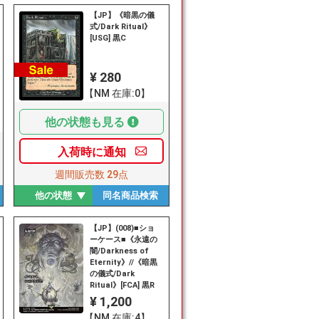
【JP】《暗黒の儀
式/Dark Ritual》
[USG] 黒C
¥ 280
【NM 在庫:0】
他の状態も見る
入荷時に
通知
週間販売数
29点
他の状態
同名商品
検索
【JP】(008)■ショ
ーケース■《永遠の
闇/Darkness of
Eternity》//《暗黒
の儀式/Dark
Ritual》[FCA] 黒R
¥ 1,200
【NM 在庫:4】