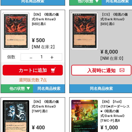
同名商品
検索
他の状態
同名商品
検索
【EN】《暗黒の儀
【CS】《暗黒の儀
式/Dark Ritual》
式/Dark Ritual》
[5ED] 黒C
[5ED] 黒C
¥ 500
【NM 在庫:2】
¥ 8,000
+
－
個数
【NM 在庫:0】
カートに
追加
入荷時に
通知
週間販売数
7点
他の状態
同名商品
検索
同名商品
検索
【EN】《暗黒の儀
【EN】【Foil】
式/Dark Ritual》
(131)■ボーダーレス
[TMP] 黒C
■《暗黒の儀
式/Dark Ritual》
[TMC-P] 黒R
¥ 400
¥ 1,000