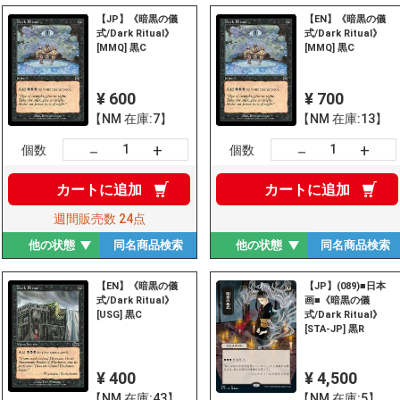
【JP】《暗黒の儀
【EN】《暗黒の儀
式/Dark Ritual》
式/Dark Ritual》
[MMQ] 黒C
[MMQ] 黒C
¥ 600
¥ 700
【NM 在庫:7】
【NM 在庫:13】
+
+
－
－
個数
個数
カートに
追加
カートに
追加
週間販売数
24点
他の状態
同名商品
検索
他の状態
同名商品
検索
【EN】《暗黒の儀
【JP】(089)■日本
式/Dark Ritual》
画■《暗黒の儀
[USG] 黒C
式/Dark Ritual》
[STA-JP] 黒R
¥ 400
¥ 4,500
【NM 在庫:43】
【NM 在庫:5】