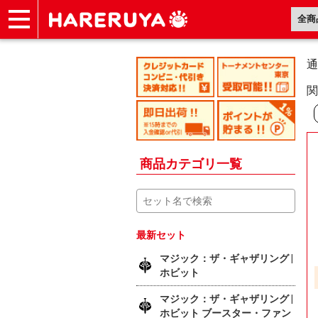
ショップ
買取
記事
デッキ検索
デッキ構築
選手一覧
店舗一覧
イベント
ヘルプ
お問い合わせ
通
関
商品カテゴリ一覧