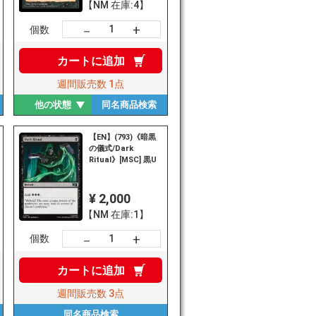
【NM 在庫:4】
+
－
個数
カートに
追加
週間販売数
1点
他の状態
同名商品
検索
【EN】(793)《暗黒
の儀式/Dark
Ritual》[MSC] 黒U
¥ 2,000
【NM 在庫:1】
+
－
個数
カートに
追加
週間販売数
3点
同名商品
検索