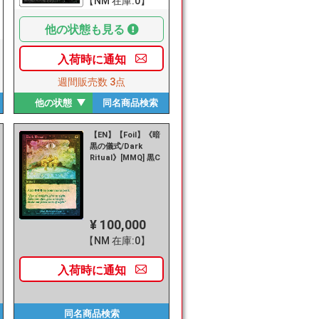
【NM 在庫:0】
他の状態も見る
入荷時に
通知
週間販売数
3点
他の状態
同名商品
検索
【EN】【Foil】《暗
黒の儀式/Dark
Ritual》[MMQ] 黒C
¥ 100,000
【NM 在庫:0】
入荷時に
通知
同名商品
検索