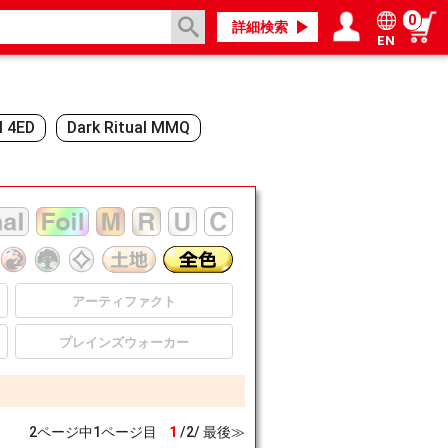
0
詳細検索
EN
ログイン／会員登録
マイページ
l 4ED
Dark Ritual MMQ
アーティファクト
プレインズウォーカー
2
ページ中
1
ページ目
1
/
2
/
最後≫