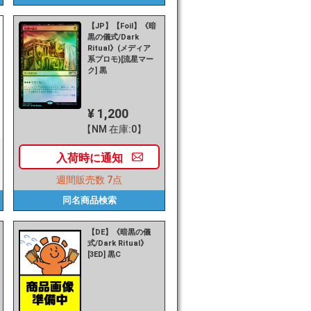
【JP】【Foil】《暗
黒の儀式/Dark
Ritual》(メディア
系プロモ)[流星マー
ク] 黒
¥ 1,200
【NM 在庫:0】
入荷時に
通知
週間販売数
7点
同名商品
検索
【DE】《暗黒の儀
式/Dark Ritual》
[3ED] 黒C