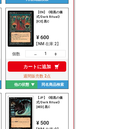
【EN】《暗黒の儀
式/Dark Ritual》
[ICE] 黒C
¥ 600
【NM 在庫:2】
+
－
個数
カートに
追加
週間販売数
2点
他の状態
同名商品
検索
【JP】《暗黒の儀
式/Dark Ritual》
[4ED] 黒C
¥ 500