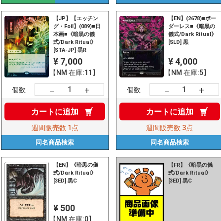
【JP】【エッチン
【EN】(2678)■ボー
グ・Foil】(089)■日
ダーレス■《暗黒の
本画■《暗黒の儀
儀式/Dark Ritual》
式/Dark Ritual》
[SLD] 黒
[STA-JP] 黒R
¥ 7,000
¥ 4,000
【NM 在庫:11】
【NM 在庫:5】
+
+
－
－
個数
個数
カートに
追加
カートに
追加
週間販売数
1点
週間販売数
3点
同名商品
検索
同名商品
検索
【EN】《暗黒の儀
【FR】《暗黒の儀
式/Dark Ritual》
式/Dark Ritual》
[3ED] 黒C
[3ED] 黒C
¥ 500
【NM 在庫:0】