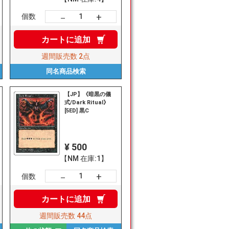
+
－
個数
カートに
追加
週間販売数
2点
同名商品
検索
【JP】《暗黒の儀
式/Dark Ritual》
[5ED] 黒C
¥ 500
【NM 在庫:1】
+
－
個数
カートに
追加
週間販売数
44点