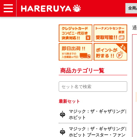
ショップ
買取
記事
デッキ検索
デッキ構築
選手一覧
店舗一覧
イベント
ヘルプ
お問い合わせ
通
商品カテゴリ一覧