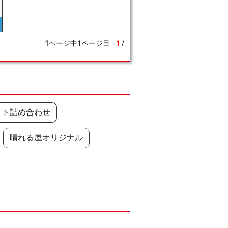
1
ページ中
1
ページ目
1
/
ット詰め合わせ
晴れる屋オリジナル