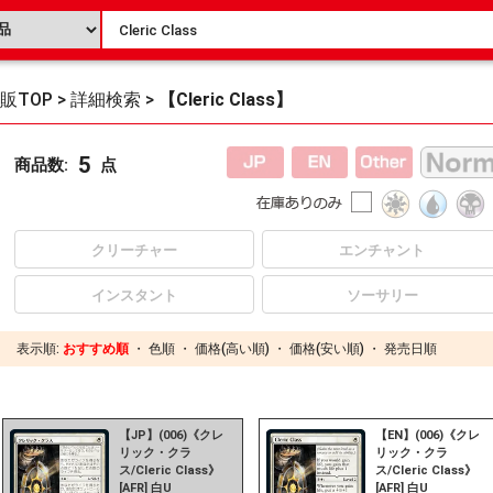
販TOP
>
詳細検索
>
【Cleric Class】
5
商品数:
点
クリーチャー
エンチャント
インスタント
ソーサリー
表示順:
おすすめ順
・
色順
・
価格(高い順)
・
価格(安い順)
・
発売日順
【JP】(006)《クレ
【EN】(006)《クレ
リック・クラ
リック・クラ
ス/Cleric Class》
ス/Cleric Class》
[AFR] 白U
[AFR] 白U