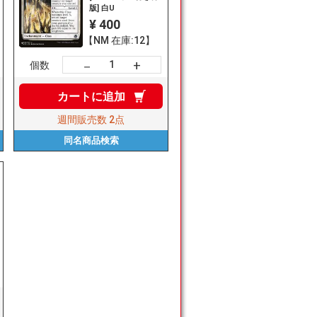
版] 白U
¥ 400
【NM 在庫:12】
+
－
個数
カートに
追加
週間販売数
2点
同名商品
検索