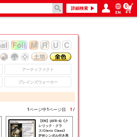
0
詳細検索
EN
ログイン／会員登録
マイページ
アーティファクト
プレインズウォーカー
1
ページ中
1
ページ目
1
/
【EN】(AFR-6)《ク
レリック・クラ
ス/Cleric Class》
[PWシンボル付き再