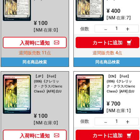
¥ 400
【NM 在庫:7】
¥ 100
+
－
個数
【NM 在庫:0】
カートに
追加
入荷時に
通知
週間販売数
11点
週間販売数
4点
同名商品
検索
同名商品
検索
【JP】【Foil】
【EN】【Foil】
(006)《クレリッ
(006)《クレリッ
ク・クラス/Cleric
ク・クラス/Cleric
Class》[AFR] 白U
Class》[AFR] 白U
¥ 700
【NM 在庫:1】
¥ 100
+
－
個数
【NM 在庫:0】
カートに
追加
入荷時に
通知