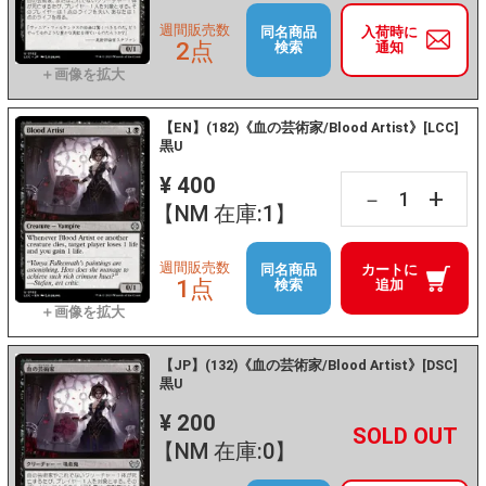
週間販売数
同名商品
入荷時に
2点
検索
通知
【EN】(182)《血の芸術家/Blood Artist》[LCC]
黒U
¥ 400
+
－
【NM 在庫:1】
週間販売数
同名商品
カートに
1点
検索
追加
【JP】(132)《血の芸術家/Blood Artist》[DSC]
黒U
¥ 200
+
－
【NM 在庫:0】