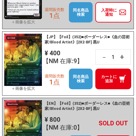
週間販売数
同名商品
入荷時に
1点
検索
通知
【JP】【Foil】(352)■ボーダーレス■《血の芸術
家/Blood Artist》[2X2-BF] 黒U
¥ 400
+
－
【NM 在庫:9】
週間販売数
同名商品
カートに
1点
検索
追加
【EN】【Foil】(352)■ボーダーレス■《血の芸術
家/Blood Artist》[2X2-BF] 黒U
¥ 800
+
－
【NM 在庫:0】