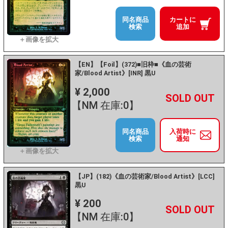
同名商品
カートに
検索
追加
【EN】【Foil】(372)■旧枠■《血の芸術
家/Blood Artist》[INR] 黒U
¥ 2,000
+
－
【NM 在庫:0】
同名商品
入荷時に
検索
通知
【JP】(182)《血の芸術家/Blood Artist》[LCC]
黒U
¥ 200
+
－
【NM 在庫:0】