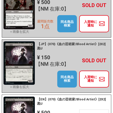
¥ 500
+
－
【NM 在庫:0】
週間販売数
同名商品
入荷時に
1点
検索
通知
【JP】(070)《血の芸術家/Blood Artist》[2X2]
黒U
¥ 150
+
－
【NM 在庫:0】
同名商品
入荷時に
検索
通知
【EN】(070)《血の芸術家/Blood Artist》[2X2]
黒U
¥ 500