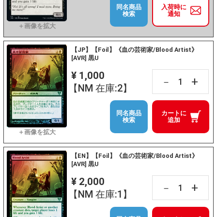
同名商品
入荷時に
検索
通知
【JP】【Foil】《血の芸術家/Blood Artist》
[AVR] 黒U
¥ 1,000
+
－
【NM 在庫:2】
同名商品
カートに
検索
追加
【EN】【Foil】《血の芸術家/Blood Artist》
[AVR] 黒U
¥ 2,000
+
－
【NM 在庫:1】