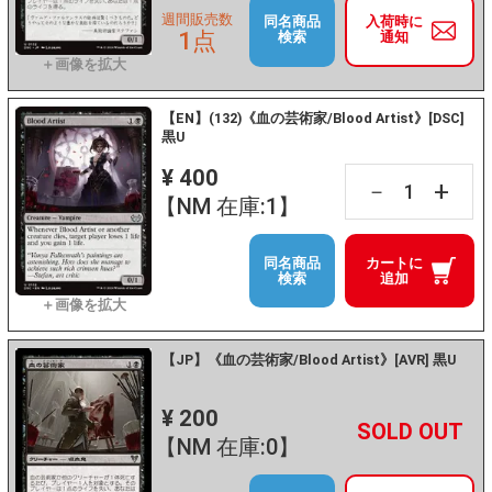
週間販売数
同名商品
入荷時に
1点
検索
通知
【EN】(132)《血の芸術家/Blood Artist》[DSC]
黒U
¥ 400
+
－
【NM 在庫:1】
同名商品
カートに
検索
追加
【JP】《血の芸術家/Blood Artist》[AVR] 黒U
¥ 200
+
－
【NM 在庫:0】