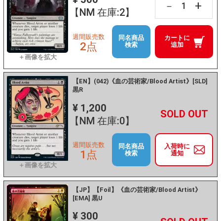
+
－
【NM 在庫:2】
週間販売数
同名商品
カートに
2点
検索
追加
【EN】(042)《血の芸術家/Blood Artist》[SLD]
黒R
¥ 1,200
+
－
【NM 在庫:0】
週間販売数
同名商品
入荷時に
1点
検索
通知
【JP】【Foil】《血の芸術家/Blood Artist》
[EMA] 黒U
¥ 300