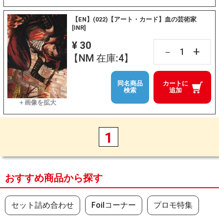
【EN】(022)【アート・カード】血の芸術家
[INR]
¥ 30
+
－
【NM 在庫:4】
同名商品
カートに
検索
追加
1
おすすめ商品から探す
セット詰め合わせ
Foilコーナー
プロモ特集