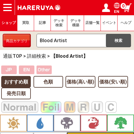
0
EN
ショップ
買取
記事
デッキ検索
デッキ構築
選手一覧
店舗一覧
イベント
ヘルプ
お問い合わせ
ログイン／会員登録
マイページ
デッキ
デッキ
ショップ
買取
記事
店舗一覧
イベント
ヘルプ
検索
構築
商品カテゴリ
通販TOP
>
詳細検索
>
【Blood Artist】
おすすめ順
色順
価格(高い順)
価格(安い順)
発売日順