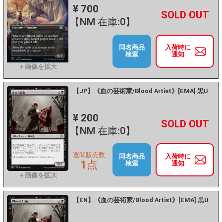
¥ 700
+
－
【NM 在庫:0】
同名商品
入荷時に
検索
通知
【JP】《血の芸術家/Blood Artist》[EMA] 黒U
¥ 200
+
－
【NM 在庫:0】
週間販売数
同名商品
入荷時に
1点
検索
通知
【EN】《血の芸術家/Blood Artist》[EMA] 黒U