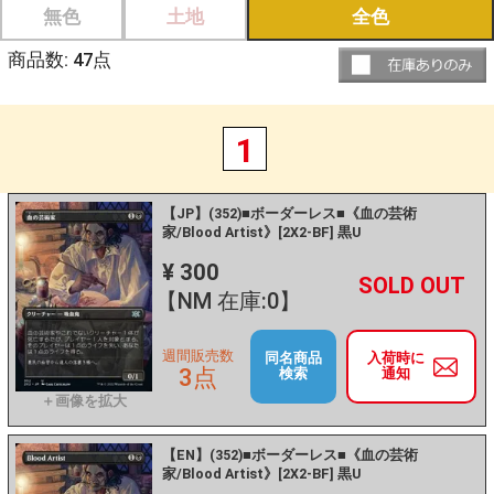
無色
土地
全色
商品数:
47
点
1
【JP】(352)■ボーダーレス■《血の芸術
家/Blood Artist》[2X2-BF] 黒U
¥ 300
+
－
【NM 在庫:0】
週間販売数
同名商品
入荷時に
3点
検索
通知
【EN】(352)■ボーダーレス■《血の芸術
家/Blood Artist》[2X2-BF] 黒U