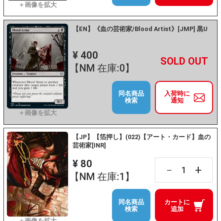
【EN】《血の芸術家/Blood Artist》[JMP] 黒U
¥ 400
+
－
【NM 在庫:0】
同名商品
入荷時に
検索
通知
【JP】【箔押し】(022)【アート・カード】血の
芸術家[INR]
¥ 80
+
－
【NM 在庫:1】
同名商品
カートに
検索
追加