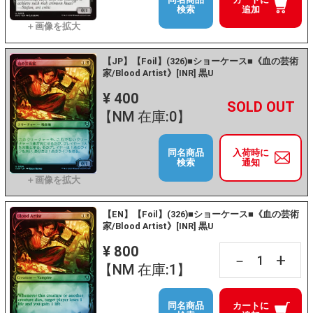
検索
追加
【JP】【Foil】(326)■ショーケース■《血の芸術
家/Blood Artist》[INR] 黒U
¥ 400
+
－
【NM 在庫:0】
同名商品
入荷時に
検索
通知
【EN】【Foil】(326)■ショーケース■《血の芸術
家/Blood Artist》[INR] 黒U
¥ 800
+
－
【NM 在庫:1】
同名商品
カートに