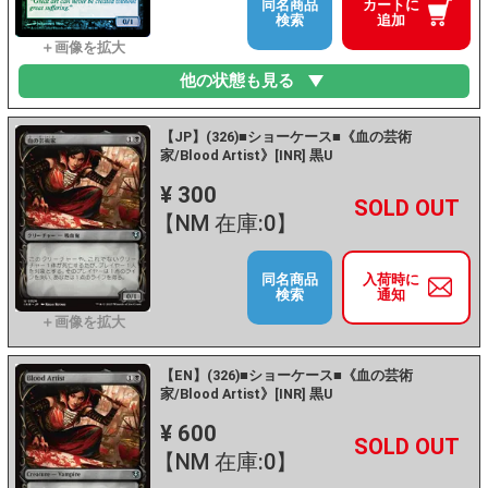
同名商品
カートに
検索
追加
他の状態も見る
【JP】(326)■ショーケース■《血の芸術
家/Blood Artist》[INR] 黒U
¥ 300
+
－
【NM 在庫:0】
同名商品
入荷時に
検索
通知
【EN】(326)■ショーケース■《血の芸術
家/Blood Artist》[INR] 黒U
¥ 600
+
－
【NM 在庫:0】