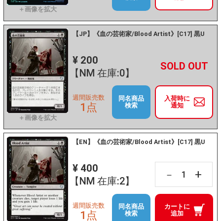
【JP】《血の芸術家/Blood Artist》[C17] 黒U
¥ 200
+
－
【NM 在庫:0】
週間販売数
同名商品
入荷時に
1点
検索
通知
【EN】《血の芸術家/Blood Artist》[C17] 黒U
¥ 400
+
－
【NM 在庫:2】
週間販売数
同名商品
カートに
1点
検索
追加