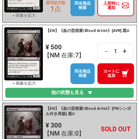
週間販売数
同名商品
入荷時に
1点
検索
通知
【EN】《血の芸術家/Blood Artist》[AVR] 黒U
¥ 500
+
－
【NM 在庫:7】
同名商品
カートに
検索
追加
他の状態も見る
【EN】《血の芸術家/Blood Artist》[PWシンボ
ル付き再版] 黒U
¥ 300
+
－
【NM 在庫:0】