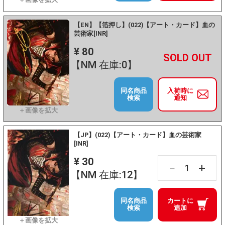
【EN】【箔押し】(022)【アート・カード】血の
芸術家[INR]
¥ 80
+
－
【NM 在庫:0】
同名商品
入荷時に
検索
通知
【JP】(022)【アート・カード】血の芸術家
[INR]
¥ 30
+
－
【NM 在庫:12】
同名商品
カートに
検索
追加