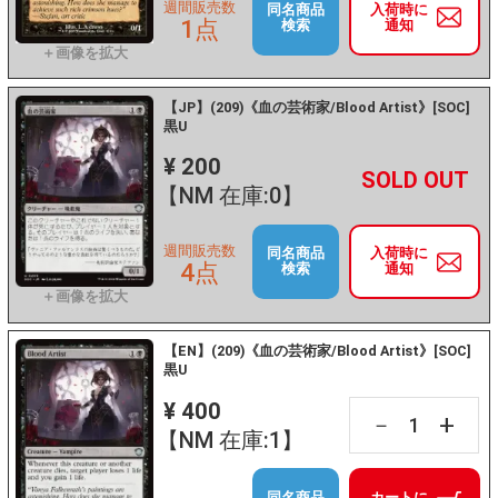
週間販売数
同名商品
入荷時に
1点
検索
通知
【JP】(209)《血の芸術家/Blood Artist》[SOC]
黒U
¥ 200
+
－
【NM 在庫:0】
週間販売数
同名商品
入荷時に
4点
検索
通知
【EN】(209)《血の芸術家/Blood Artist》[SOC]
黒U
¥ 400
+
－
【NM 在庫:1】
同名商品
カートに