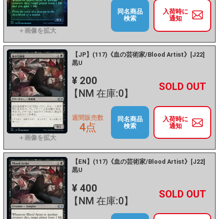
同名商品
入荷時に
検索
通知
【JP】(117)《血の芸術家/Blood Artist》[J22]
黒U
¥ 200
+
－
【NM 在庫:0】
週間販売数
同名商品
入荷時に
4点
検索
通知
【EN】(117)《血の芸術家/Blood Artist》[J22]
黒U
¥ 400
+
－
【NM 在庫:0】