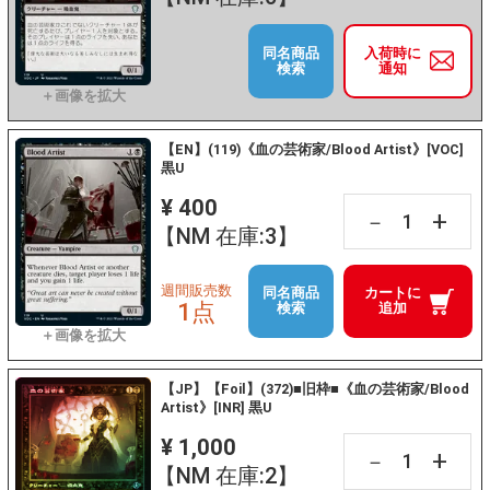
同名商品
入荷時に
検索
通知
【EN】(119)《血の芸術家/Blood Artist》[VOC]
黒U
¥ 400
+
－
【NM 在庫:3】
週間販売数
同名商品
カートに
1点
検索
追加
【JP】【Foil】(372)■旧枠■《血の芸術家/Blood
Artist》[INR] 黒U
¥ 1,000
+
－
【NM 在庫:2】