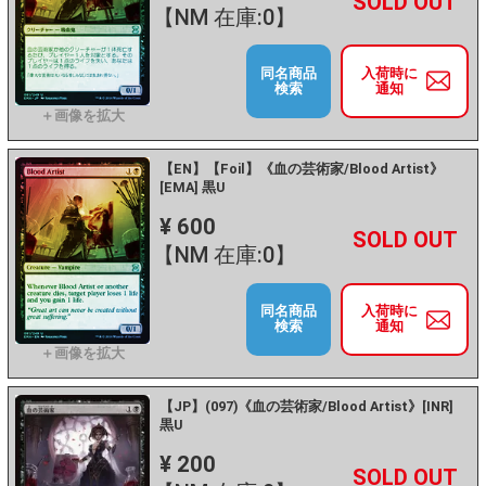
+
－
【NM 在庫:0】
同名商品
入荷時に
検索
通知
【EN】【Foil】《血の芸術家/Blood Artist》
[EMA] 黒U
¥ 600
+
－
【NM 在庫:0】
同名商品
入荷時に
検索
通知
【JP】(097)《血の芸術家/Blood Artist》[INR]
黒U
¥ 200
+
－