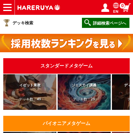
0
EN
ショップ
買取
記事
デッキ検索
デッキ構築
選手一覧
店舗一覧
イベント
ヘルプ
お問い合わせ
ログイン／会員登録
マイページ
デッキ検索
詳細検索ページへ
スタンダードメタゲーム
イゼット果敢
ジェスカイ講義
ディ
デッキ数：49
デッキ数：29
デ
パイオニアメタゲーム