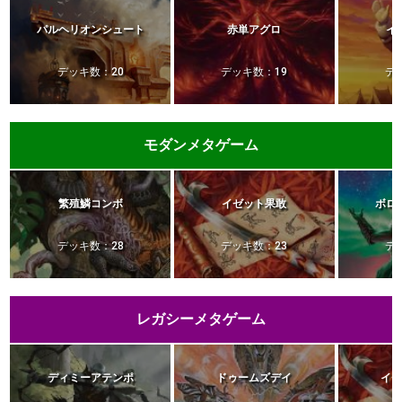
パルヘリオンシュート
赤単アグロ
イ
デッキ数：20
デッキ数：19
デ
モダンメタゲーム
繁殖鱗コンボ
イゼット果敢
ボロ
デッキ数：28
デッキ数：23
デ
レガシーメタゲーム
ディミーアテンポ
ドゥームズデイ
イ