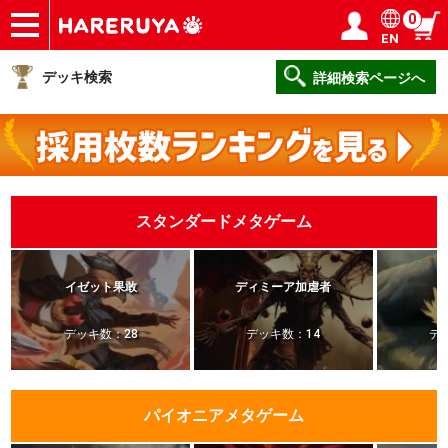
0
EN
ショップ
買取
記事
デッキ検索
デッキ構築
選手一覧
店舗一覧
イベント
ヘルプ
お問い合わせ
ログイン／会員登録
マイページ
デッキ検索
詳細検索ページへ
スタンダードメタゲーム
イゼット果敢
ディミーア加虐者
デッキ数：28
デッキ数：14
デ
パイオニアメタゲーム