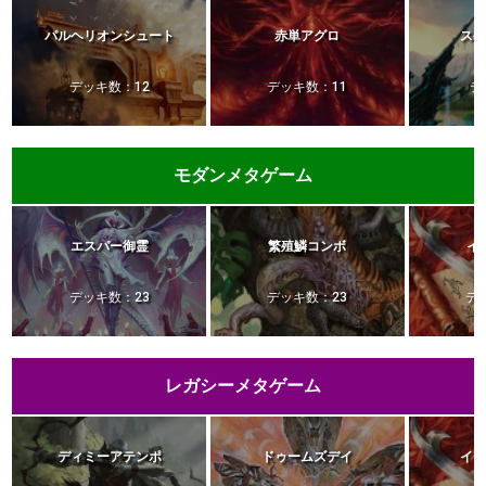
パルヘリオンシュート
赤単アグロ
ス
デッキ数：12
デッキ数：11
デ
モダンメタゲーム
エスパー御霊
繁殖鱗コンボ
イ
デッキ数：23
デッキ数：23
デ
レガシーメタゲーム
ディミーアテンポ
ドゥームズデイ
イ