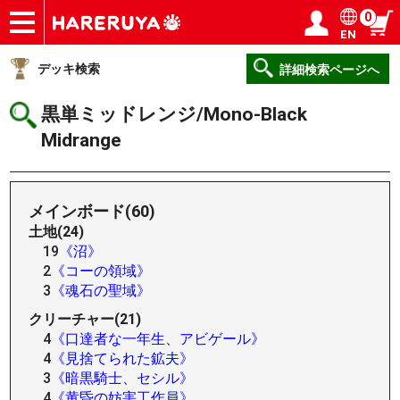
0
EN
ショップ
買取
記事
デッキ検索
デッキ構築
選手一覧
店舗一覧
イベント
ヘルプ
お問い合わせ
ログイン／会員登録
マイページ
デッキ検索
詳細検索ページへ
黒単ミッドレンジ/Mono-Black
Midrange
メインボード(60)
土地(24)
19
《沼》
2
《コーの領域》
3
《魂石の聖域》
クリーチャー(21)
4
《口達者な一年生、アビゲール》
4
《見捨てられた鉱夫》
3
《暗黒騎士、セシル》
4
《黄昏の妨害工作員》