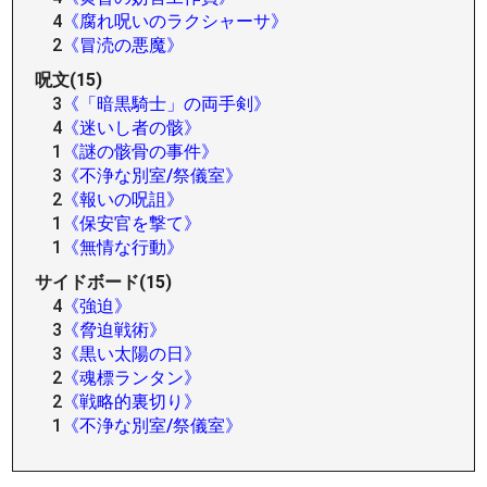
4
《腐れ呪いのラクシャーサ》
2
《冒涜の悪魔》
呪文(15)
3
《「暗黒騎士」の両手剣》
4
《迷いし者の骸》
1
《謎の骸骨の事件》
3
《不浄な別室/祭儀室》
2
《報いの呪詛》
1
《保安官を撃て》
1
《無情な行動》
サイドボード(15)
4
《強迫》
3
《脅迫戦術》
3
《黒い太陽の日》
2
《魂標ランタン》
2
《戦略的裏切り》
1
《不浄な別室/祭儀室》