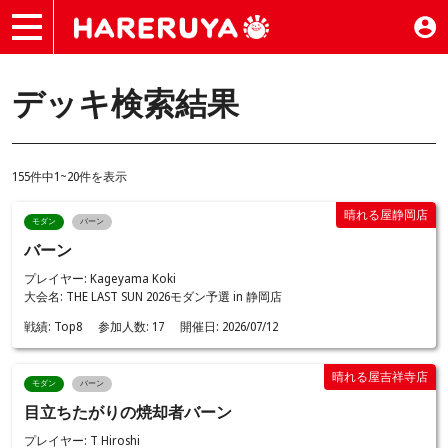
デッキ検索結果
155件中1~20件を表示
晴れる屋静岡店
モダン
バーン
バーン
プレイヤー: Kageyama Koki
大会名: THE LAST SUN 2026モダン予選 in 静岡店
戦績:
Top8
参加人数:
17
開催日:
2026/07/12
晴れる屋吉祥寺店
モダン
バーン
目立ちたがりの焼却者バーン
プレイヤー: T Hiroshi