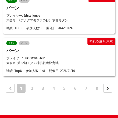
モダン
バーン
バーン
プレイヤー: Ishita Junpei
大会名: 《アナグマモグラの仔》争奪モダン
戦績:
TOP8
参加人数:
9
開催日:
2026/01/24
晴れる屋TC東京
モダン
バーン
バーン
プレイヤー: Furusawa Shun
大会名: 第32期モダン神挑戦者決定戦
戦績:
Top8
参加人数:
148
開催日:
2026/01/10
1
2
3
4
5
6
7
8