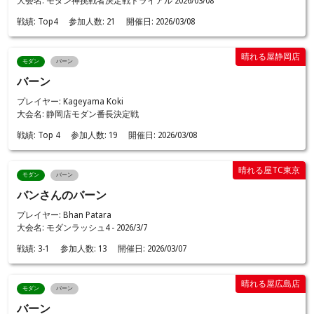
大会名: モダン神挑戦者決定戦トライアル 2026/03/08
戦績:
Top4
参加人数:
21
開催日:
2026/03/08
晴れる屋静岡店
モダン
バーン
バーン
プレイヤー: Kageyama Koki
大会名: 静岡店モダン番長決定戦
戦績:
Top 4
参加人数:
19
開催日:
2026/03/08
晴れる屋TC東京
モダン
バーン
バンさんのバーン
プレイヤー: Bhan Patara
大会名: モダンラッシュ4 - 2026/3/7
戦績:
3-1
参加人数:
13
開催日:
2026/03/07
晴れる屋広島店
モダン
バーン
バーン