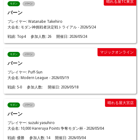
晴れる屋TC東京
モダン
バーン
バーン
プレイヤー: Watanabe Takehiro
大会名: モダン神挑戦者決定戦トライアル - 2026/5/24
戦績:
Top4
参加人数:
26
開催日:
2026/05/24
マジックオンライン
モダン
バーン
バーン
プレイヤー: Puff-Sun
大会名: Modern League - 2026/05/19
戦績:
5-0
参加人数:
開催日:
2026/05/18
晴れる屋大宮店
モダン
バーン
バーン
プレイヤー: suzuki yasuhiro
大会名: 10,000 Hareruya Points 争奪モダン杯 - 2026/05/04
戦績:
優勝
参加人数:
14
開催日:
2026/05/04