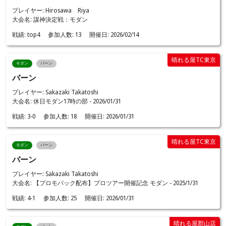
プレイヤー: Hirosawa Riya
大会名: 謀神決定戦：モダン
戦績:
top4
参加人数:
13
開催日:
2026/02/14
晴れる屋TC東京
モダン
バーン
バーン
プレイヤー: Sakazaki Takatoshi
大会名: 休日モダン17時の部 - 2026/01/31
戦績:
3-0
参加人数:
18
開催日:
2026/01/31
晴れる屋TC東京
モダン
バーン
バーン
プレイヤー: Sakazaki Takatoshi
大会名: 【プロモパック配布】プロツアー開催記念 モダン - 2025/1/31
戦績:
4-1
参加人数:
25
開催日:
2026/01/31
晴れる屋郡山店