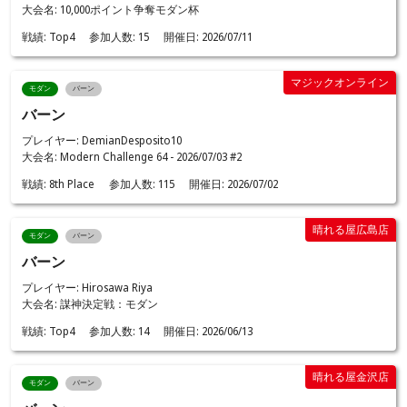
大会名: 10,000ポイント争奪モダン杯
戦績:
Top4
参加人数:
15
開催日:
2026/07/11
マジックオンライン
モダン
バーン
バーン
プレイヤー: DemianDesposito10
大会名: Modern Challenge 64 - 2026/07/03 #2
戦績:
8th Place
参加人数:
115
開催日:
2026/07/02
晴れる屋広島店
モダン
バーン
バーン
プレイヤー: Hirosawa Riya
大会名: 謀神決定戦：モダン
戦績:
Top4
参加人数:
14
開催日:
2026/06/13
晴れる屋金沢店
モダン
バーン