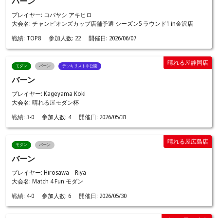
バーン
プレイヤー: コバヤシ アキヒロ
大会名: チャンピオンズカップ店舗予選 シーズン5 ラウンド1 in金沢店
戦績:
TOP8
参加人数:
22
開催日:
2026/06/07
晴れる屋静岡店
モダン
バーン
デッキリスト非公開
バーン
プレイヤー: Kageyama Koki
大会名: 晴れる屋モダン杯
戦績:
3-0
参加人数:
4
開催日:
2026/05/31
晴れる屋広島店
モダン
バーン
バーン
プレイヤー: Hirosawa Riya
大会名: Match 4 Fun モダン
戦績:
4-0
参加人数:
6
開催日:
2026/05/30