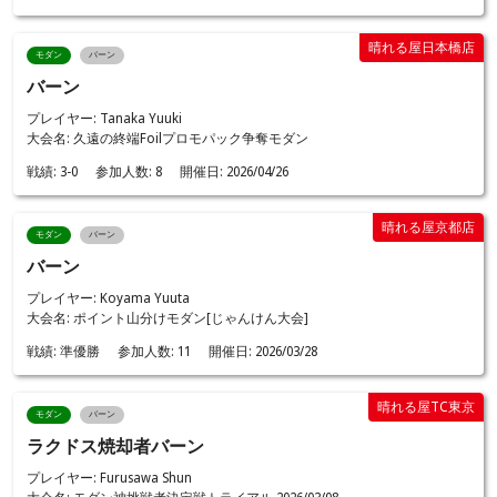
晴れる屋日本橋店
モダン
バーン
バーン
プレイヤー: Tanaka Yuuki
大会名: 久遠の終端Foilプロモパック争奪モダン
戦績:
3-0
参加人数:
8
開催日:
2026/04/26
晴れる屋京都店
モダン
バーン
バーン
プレイヤー: Koyama Yuuta
大会名: ポイント山分けモダン[じゃんけん大会]
戦績:
準優勝
参加人数:
11
開催日:
2026/03/28
晴れる屋TC東京
モダン
バーン
ラクドス焼却者バーン
プレイヤー: Furusawa Shun