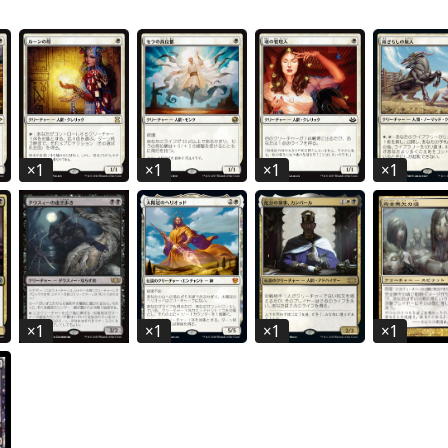
×
1
×
1
×
1
×
1
×
1
×
1
×
1
×
1