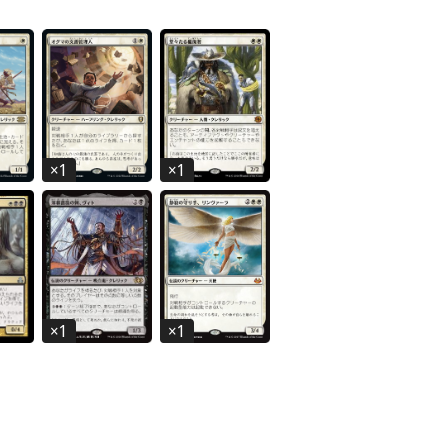
×
1
×
1
×
1
×
1