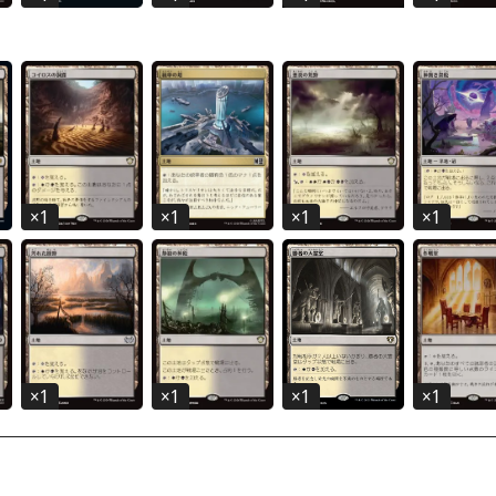
×
1
×
1
×
1
×
1
×
1
×
1
×
1
×
1