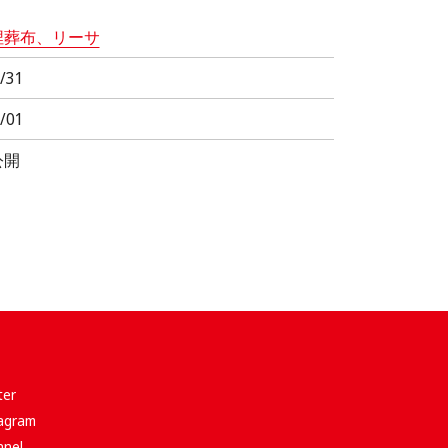
埋葬布、リーサ
/31
/01
公開
er
gram
nel