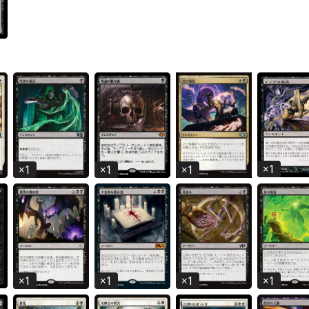
×
1
×
1
×
1
×
1
×
1
×
1
×
1
×
1