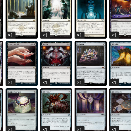
×
1
×
1
×
1
×
1
×
1
×
1
×
1
×
1
×
1
×
1
×
1
×
1