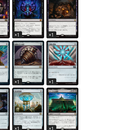
×
1
×
1
×
1
×
1
×
1
×
1