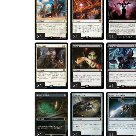
×
1
×
1
×
1
×
1
×
1
×
1
×
1
×
1
×
1