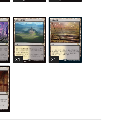
×
1
×
1