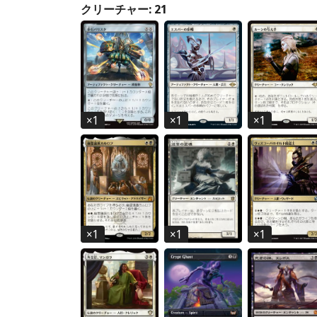
クリーチャー: 21
×
1
×
1
×
1
×
1
×
1
×
1