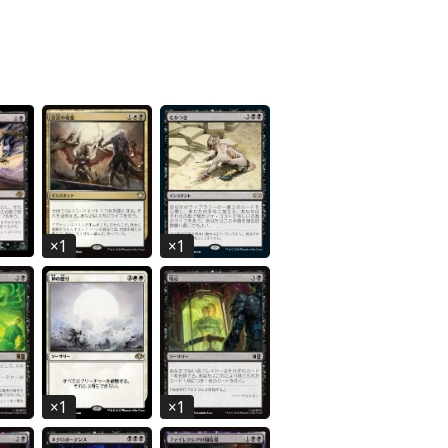
×
1
×
1
×
1
×
1