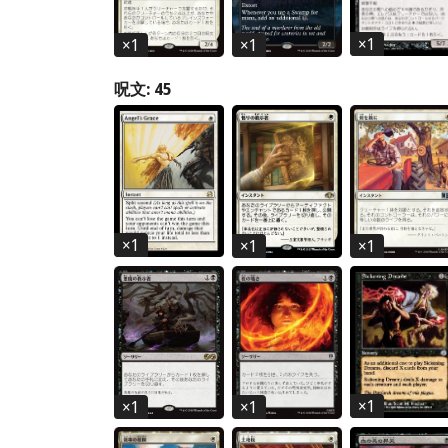
×
1
×
1
×
1
呪文: 45
×
1
×
1
×
1
×
1
×
1
×
1