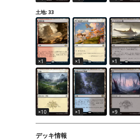
土地: 33
×
1
×
1
×
1
×
10
×
1
×
9
デッキ情報