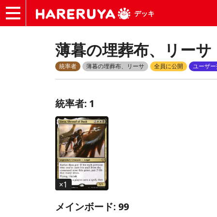
デッキ
薄暮の埋葬布、リーサ
統率者
薄暮の埋葬布、リーサ
全員に公開
ユーザー
統率者: 1
×
1
メインボード: 99