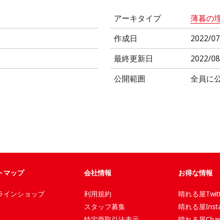
アーキタイプ
薄暮の
作成日
2022/07
最終更新日
2022/08
公開範囲
全員に
トマップ
会社情報
お得な情報
ラインショップ
利用規約
晴れる屋Twitt
スタッフ募集
晴れる屋Insta
特定商取引法表示
晴れる屋Chan