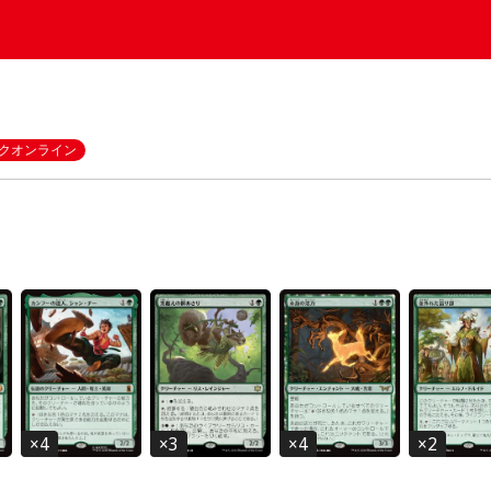
クオンライン
×
4
×
3
×
4
×
2