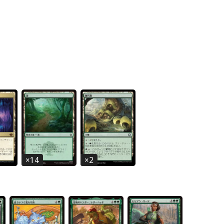
×
14
×
2