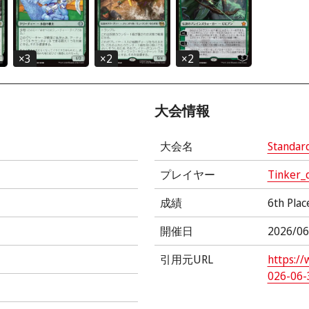
×
3
×
2
×
2
大会情報
大会名
Standar
プレイヤー
Tinker_
成績
6th Plac
開催日
2026/06
引用元URL
https:/
026-06