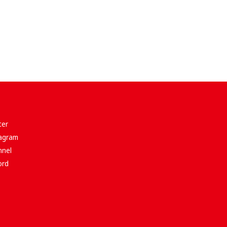
er
gram
nel
rd