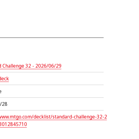
d Challenge 32 - 2026/06/29
deck
e
/28
/www.mtgo.com/decklist/standard-challenge-32-2
-3012845710