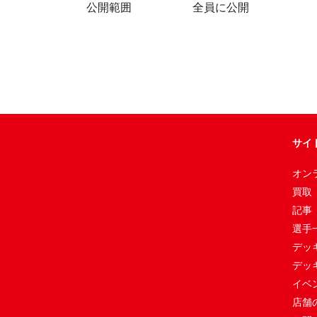
公開範囲
全員に公開
サイ
オン
買取
記事
選手
デッ
デッ
イベ
店舗