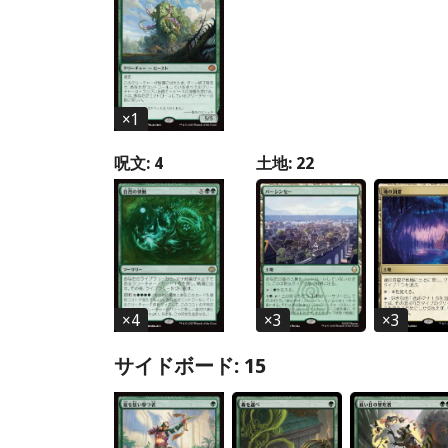
×
1
呪文: 4
土地: 22
×
4
×
3
×
3
サイドボード: 15