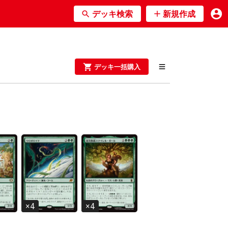
デッキ検索
新規作成
デッキ一括購入
×
4
×
4