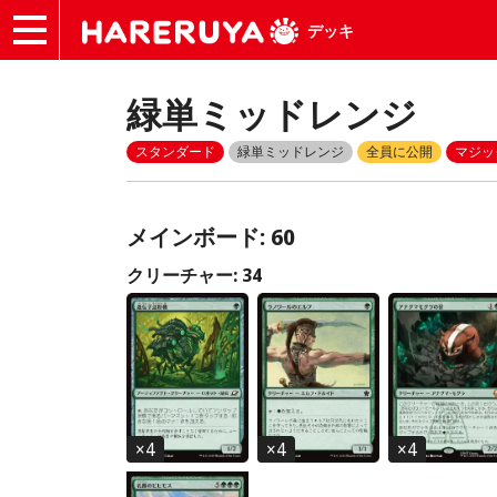
デッキ
緑単ミッドレンジ
スタンダード
緑単ミッドレンジ
全員に公開
マジッ
メインボード: 60
クリーチャー: 34
×
4
×
4
×
4