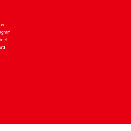
er
gram
nel
rd