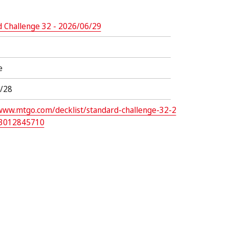
d Challenge 32 - 2026/06/29
e
/28
/www.mtgo.com/decklist/standard-challenge-32-2
-3012845710