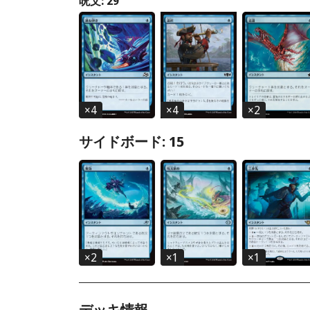
呪文: 29
×
4
×
4
×
2
サイドボード: 15
×
2
×
1
×
1
デッキ情報