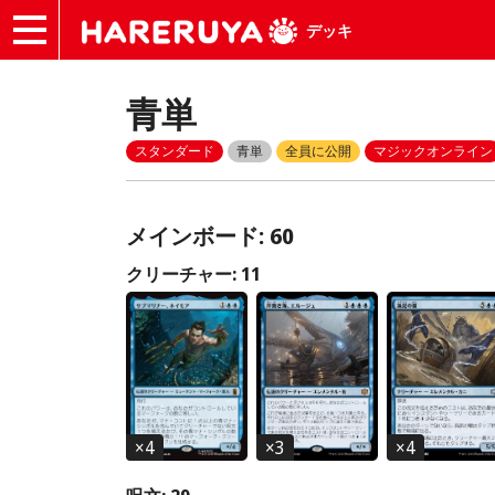
デッキ
青単
スタンダード
青単
全員に公開
マジックオンライン
メインボード: 60
クリーチャー: 11
×
4
×
3
×
4