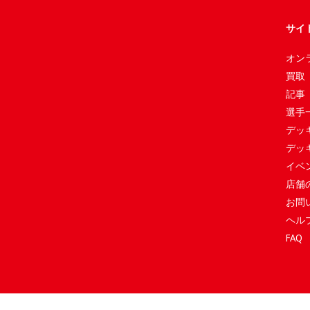
サイ
オン
買取
記事
選手
デッ
デッ
イベ
店舗
お問
ヘル
FAQ